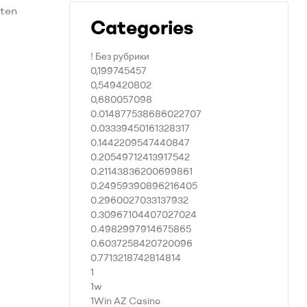
sten
Categories
! Без рубрики
0,199745457
0,549420802
0,680057098
0.014877538686022707
0.03339450161328317
0.1442209547440847
0.20549712413917542
0.21143836200699861
0.24959390896216405
0.2960027033137932
0.30967104407027024
0.4982997914675865
0.6037258420720096
0.7713218742814814
1
1w
1Win AZ Casino