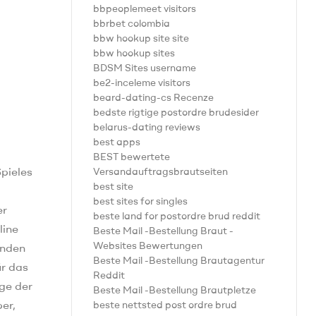
bbpeoplemeet visitors
bbrbet colombia
bbw hookup site site
bbw hookup sites
BDSM Sites username
be2-inceleme visitors
beard-dating-cs Recenze
bedste rigtige postordre brudesider
belarus-dating reviews
best apps
BEST bewertete
Spieles
Versandauftragsbrautseiten
best site
best sites for singles
er
beste land for postordre brud reddit
line
Beste Mail -Bestellung Braut -
Websites Bewertungen
enden
Beste Mail -Bestellung Brautagentur
ür das
Reddit
nge der
Beste Mail -Bestellung Brautpletze
er,
beste nettsted post ordre brud