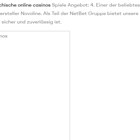
chische online casinos
Spiele Angebot: 4. Einer der beliebte
steller Novoline. Als Teil der NetBet Gruppe bietet unsere
sicher und zuverlässig ist.