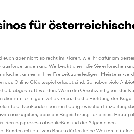
inos für österreichisch
id euch aber nicht so recht im Klaren, wie ihr dafür am beste
Herausforderungen und Werbeaktionen, die Sie erforschen un
nfacher, um es in Ihrer Freizeit zu erledigen. Meistens wer
n das Online Glücksspiel erlaubt sind. So haben viele Anbie
deshalb abgestraft worden. Wenn die Geschwindigkeit der Ku
on diamantförmigen Deflektoren, die die Richtung der Kugel
Spielumfeld. Neukunden können häufig zwischen Einzahlungsb
davon auszugehen, dass die Begeisterung für dieses Hobby al
istrierungsprozess abschließen und die Allgemeinen
. Kunden mit aktivem Bonus dürfen keine Wetten mit eine