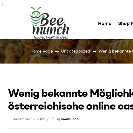
}}
Home
Shop 
Bee
Home Page
Uncategorized
Wenig bekannte Mö
Munch
For
Happier
Healthier
Wenig bekannte Möglichke
Bees
österreichische online ca
December 15, 2025
By
beemunch