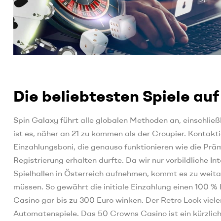
Die beliebtesten Spiele au
Spin Galaxy führt alle globalen Methoden an, einschließ
ist es, näher an 21 zu kommen als der Croupier. Kontakti
Einzahlungsboni, die genauso funktionieren wie die Pr
Registrierung erhalten durfte. Da wir nur vorbildliche I
Spielhallen in Österreich aufnehmen, kommt es zu weit
müssen. So gewährt die initiale Einzahlung einen 100 % 
Casino gar bis zu 300 Euro winken. Der Retro Look viele
Automatenspiele. Das 50 Crowns Casino ist ein kürzlich