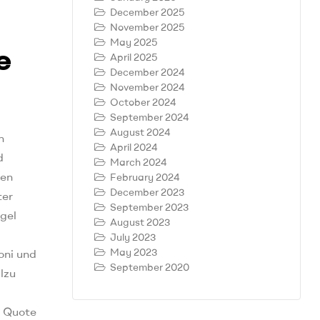
December 2025
November 2025
May 2025
e
April 2025
December 2024
November 2024
October 2024
September 2024
August 2024
n
April 2024
d
March 2024
den
February 2024
December 2023
ter
September 2023
gel
August 2023
July 2023
May 2023
oni und
September 2020
lzu
r Quote