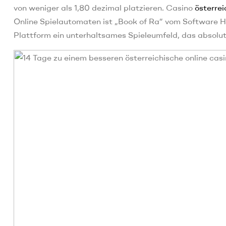
von weniger als 1,80 dezimal platzieren. Casino
österrei
Online Spielautomaten ist „Book of Ra” vom Software Her
Plattform ein unterhaltsames Spieleumfeld, das absolut 