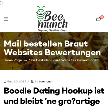
}}
0
Bee
Mail bestellen Braut
Munch
Websites Bewertungen
Home Page
Mail bestellen Braut Websites Bewertungen
July 20, 2023
By
beemunch
Boodle Dating Hookup ist
und bleibt ‘ne gro?artige