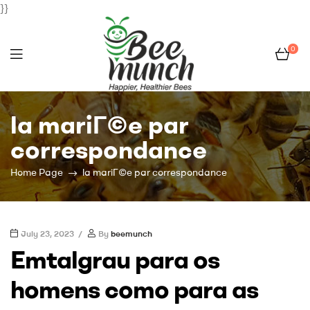
}}
0
Bee
la mariГ©e par
Munch
correspondance
Home Page
la mariГ©e par correspondance
July 23, 2023
By
beemunch
Emtalgrau para os
homens como para as