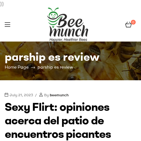
}}
0
Bee
parship es review
Munch
Home Page
parship es review
July 21, 2023
By
beemunch
Sexy Flirt: opiniones
acerca del patio de
encuentros picantes