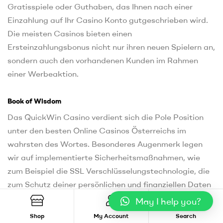
Gratisspiele oder Guthaben, das Ihnen nach einer
Einzahlung auf Ihr Casino Konto gutgeschrieben wird.
Die meisten Casinos bieten einen
Ersteinzahlungsbonus nicht nur ihren neuen Spielern an,
sondern auch den vorhandenen Kunden im Rahmen
einer Werbeaktion.
Book of Wisdom
Das QuickWin Casino verdient sich die Pole Position
unter den besten Online Casinos Österreichs im
wahrsten des Wortes. Besonderes Augenmerk legen
wir auf implementierte Sicherheitsmaßnahmen, wie
zum Beispiel die SSL Verschlüsselungstechnologie, die
zum Schutz deiner persönlichen und finanziellen Daten
dient. Bei IhrerRegistrierung im österreichischen
May I help you?
Internet Casino können Sie mit Ihrer erstenEinzahlung
Shop
My Account
Search