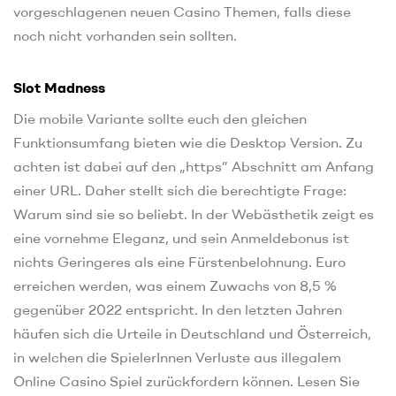
vorgeschlagenen neuen Casino Themen, falls diese
noch nicht vorhanden sein sollten.
Slot Madness
Die mobile Variante sollte euch den gleichen
Funktionsumfang bieten wie die Desktop Version. Zu
achten ist dabei auf den „https” Abschnitt am Anfang
einer URL. Daher stellt sich die berechtigte Frage:
Warum sind sie so beliebt. In der Webästhetik zeigt es
eine vornehme Eleganz, und sein Anmeldebonus ist
nichts Geringeres als eine Fürstenbelohnung. Euro
erreichen werden, was einem Zuwachs von 8,5 %
gegenüber 2022 entspricht. In den letzten Jahren
häufen sich die Urteile in Deutschland und Österreich,
in welchen die SpielerInnen Verluste aus illegalem
Online Casino Spiel zurückfordern können. Lesen Sie