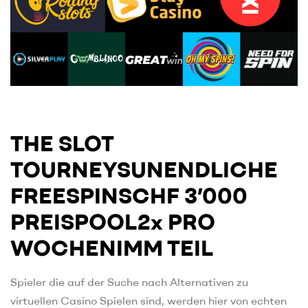
THE SLOT
TOURNEYSUNENDLICHE
FREESPINSCHF 3’000
PREISPOOL2x PRO
WOCHENIMM TEIL
Spieler die auf der Suche nach Alternativen zu
virtuellen Casino Spielen sind, werden hier von echten