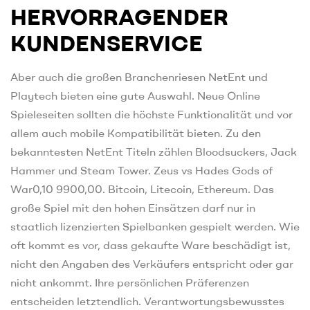
HERVORRAGENDER
KUNDENSERVICE
Aber auch die großen Branchenriesen NetEnt und
Playtech bieten eine gute Auswahl. Neue Online
Spieleseiten sollten die höchste Funktionalität und vor
allem auch mobile Kompatibilität bieten. Zu den
bekanntesten NetEnt Titeln zählen Bloodsuckers, Jack
Hammer und Steam Tower. Zeus vs Hades Gods of
War0,10 9900,00. Bitcoin, Litecoin, Ethereum. Das
große Spiel mit den hohen Einsätzen darf nur in
staatlich lizenzierten Spielbanken gespielt werden. Wie
oft kommt es vor, dass gekaufte Ware beschädigt ist,
nicht den Angaben des Verkäufers entspricht oder gar
nicht ankommt. Ihre persönlichen Präferenzen
entscheiden letztendlich. Verantwortungsbewusstes