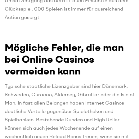
Umsatzentgang das betrifft auch Einkünfte aus dem
Glücksspiel. 000 Spielen ist immer für ausreichend
Action gesorgt.
Mögliche Fehler, die man
bei Online Casinos
vermeiden kann
Typische staatliche Lizenzgeber sind hier Dänemark,
Schweden, Curacao, Alderney, Gibraltar oder die Isle of
Man. In fast allen Belangen haben Internet Casinos
deutliche Vorteile gegenüber Spielotheken und
Spielbanken. Bestehende Kunden und High Roller
können sich auch jedes Wochenende auf einen
wöchentlich neuen Reload Bonus freuen, wenn sie mit