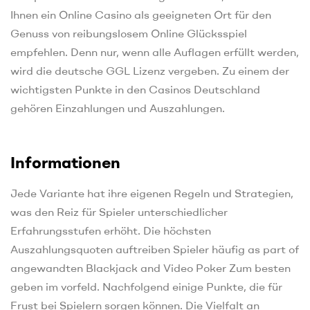
Ihnen ein Online Casino als geeigneten Ort für den
Genuss von reibungslosem Online Glücksspiel
empfehlen. Denn nur, wenn alle Auflagen erfüllt werden,
wird die deutsche GGL Lizenz vergeben. Zu einem der
wichtigsten Punkte in den Casinos Deutschland
gehören Einzahlungen und Auszahlungen.
Informationen
Jede Variante hat ihre eigenen Regeln und Strategien,
was den Reiz für Spieler unterschiedlicher
Erfahrungsstufen erhöht. Die höchsten
Auszahlungsquoten auftreiben Spieler häufig as part of
angewandten Blackjack and Video Poker Zum besten
geben im vorfeld. Nachfolgend einige Punkte, die für
Frust bei Spielern sorgen können. Die Vielfalt an