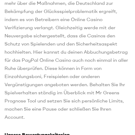
mehr über die Maßnahmen, die Deutschland zur
Bekämpfung der Glücksspielproblematik ergreift,
indem es von Betreibern eine Online Casino
Verifizierung verlangt. Gleichzeitig werde mit der
Neuvergabe sichergestellt, dass die Casinos den
Schutz von Spielenden und den Sicherheitsaspekt
hochhielten. Hier kannst du deinen Abbuchungsbetrag
für das PayPal Online Casino auch noch einmal in aller
Ruhe überprüfen. Diese können in Form von
Einzahlungsboni, Freispielen oder anderen
Vergünstigungen angeboten werden. Behalten Sie Ihr
Spielverhalten ständig im Überblick mit Mr Greens
Prognose Tool und setzen Sie sich persönliche Limits,
machen Sie eine Pause oder schließen Sie Ihren
Account.
Unsere Bewertungskriterien