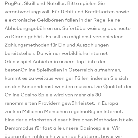
PayPal, Skrill und Neteller. Bitte spielen Sie
verantwortungsvoll. Für Debit und Kreditkarten sowie
elektronische Geldbörsen fallen in der Regel keine
Abhebungsgebühren an. Sofortüberweisung das heute
zu Klarna gehört. Es sollten möglichst verschiedene
Zahlungsmethoden für Ein und Auszahlungen
bereitstehen. Da wir nur vorbildliche Internet
Glücksspiel Anbieter in unsere Top Liste der
bestenOnline Spielhallen in Österreich aufnehmen,
kommt es zu weitaus weniger Fällen, indenen Sie sich
an den Kundendienst wenden müssen. Die Qualität der
Online Casino Spiele wird von mehr als 30
renommierten Providern gewährleistet. In Europa
zocken Millionen Menschen regelmäßig im Internet.
Eine der einfachsten dieser hilfreichen Methoden ist ein
Demomodus für fast alle unsere Casinospiele. Wir
überprüfen zahlreiche wichtige Faktoren, bevor wir