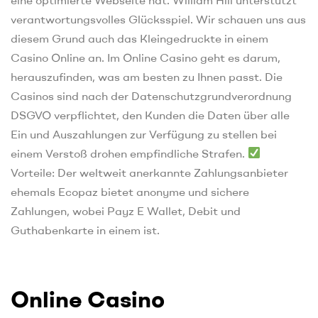
verantwortungsvolles Glücksspiel. Wir schauen uns aus
diesem Grund auch das Kleingedruckte in einem
Casino Online an. Im Online Casino geht es darum,
herauszufinden, was am besten zu Ihnen passt. Die
Casinos sind nach der Datenschutzgrundverordnung
DSGVO verpflichtet, den Kunden die Daten über alle
Ein und Auszahlungen zur Verfügung zu stellen bei
einem Verstoß drohen empfindliche Strafen.
Vorteile: Der weltweit anerkannte Zahlungsanbieter
ehemals Ecopaz bietet anonyme und sichere
Zahlungen, wobei Payz E Wallet, Debit und
Guthabenkarte in einem ist.
Online Casino