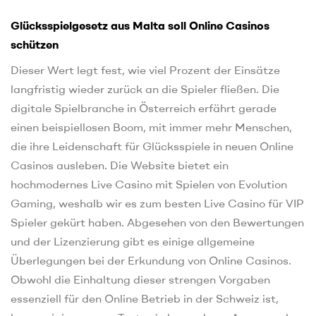
Glücksspielgesetz aus Malta soll Online Casinos
schützen
Dieser Wert legt fest, wie viel Prozent der Einsätze
langfristig wieder zurück an die Spieler fließen. Die
digitale Spielbranche in Österreich erfährt gerade
einen beispiellosen Boom, mit immer mehr Menschen,
die ihre Leidenschaft für Glücksspiele in neuen Online
Casinos ausleben. Die Website bietet ein
hochmodernes Live Casino mit Spielen von Evolution
Gaming, weshalb wir es zum besten Live Casino für VIP
Spieler gekürt haben. Abgesehen von den Bewertungen
und der Lizenzierung gibt es einige allgemeine
Überlegungen bei der Erkundung von Online Casinos.
Obwohl die Einhaltung dieser strengen Vorgaben
essenziell für den Online Betrieb in der Schweiz ist,