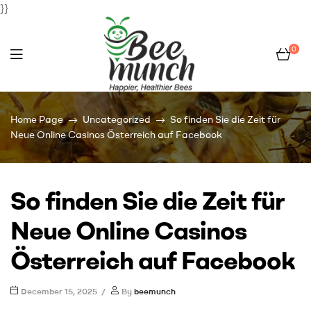
}}
0
Bee
Home Page
Uncategorized
So finden Sie die Zeit für
Munch
Neue Online Casinos Österreich auf Facebook
So finden Sie die Zeit für
Neue Online Casinos
Österreich auf Facebook
December 15, 2025
By
beemunch