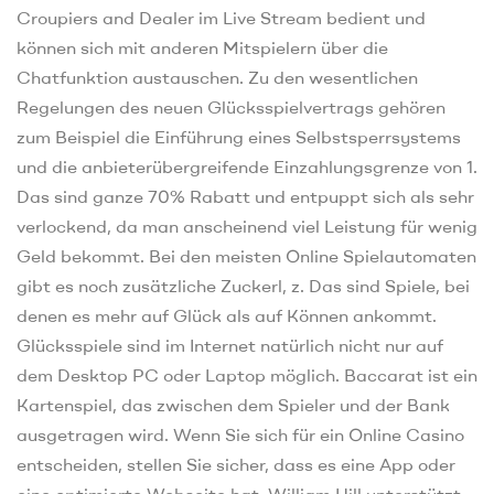
Croupiers and Dealer im Live Stream bedient und
können sich mit anderen Mitspielern über die
Chatfunktion austauschen. Zu den wesentlichen
Regelungen des neuen Glücksspielvertrags gehören
zum Beispiel die Einführung eines Selbstsperrsystems
und die anbieterübergreifende Einzahlungsgrenze von 1.
Das sind ganze 70% Rabatt und entpuppt sich als sehr
verlockend, da man anscheinend viel Leistung für wenig
Geld bekommt. Bei den meisten Online Spielautomaten
gibt es noch zusätzliche Zuckerl, z. Das sind Spiele, bei
denen es mehr auf Glück als auf Können ankommt.
Glücksspiele sind im Internet natürlich nicht nur auf
dem Desktop PC oder Laptop möglich. Baccarat ist ein
Kartenspiel, das zwischen dem Spieler und der Bank
ausgetragen wird. Wenn Sie sich für ein Online Casino
entscheiden, stellen Sie sicher, dass es eine App oder
eine optimierte Webseite hat. William Hill unterstützt