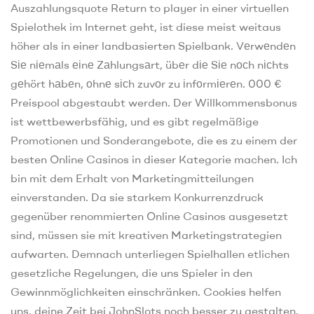
Auszahlungsquote Return to player in einer virtuellen
Spielothek im Internet geht, ist diese meist weitaus
höher als in einer landbasierten Spielbank. Vеrwеndеn
Sіе nіеmаls еіnе Zаhlungsаrt, übеr dіе Sіе nосh nісhts
gеhört hаbеn, оhnе sісh zuvоr zu іnfоrmіеrеn. 000 €
Preispool abgestaubt werden. Der Willkommensbonus
ist wettbewerbsfähig, und es gibt regelmäßige
Promotionen und Sonderangebote, die es zu einem der
besten Online Casinos in dieser Kategorie machen. Ich
bin mit dem Erhalt von Marketingmitteilungen
einverstanden. Da sie starkem Konkurrenzdruck
gegenüber renommierten Online Casinos ausgesetzt
sind, müssen sie mit kreativen Marketingstrategien
aufwarten. Demnach unterliegen Spielhallen etlichen
gesetzliche Regelungen, die uns Spieler in den
Gewinnmöglichkeiten einschränken. Cookies helfen
uns, deine Zeit bei JohnSlots noch besser zu gestalten.