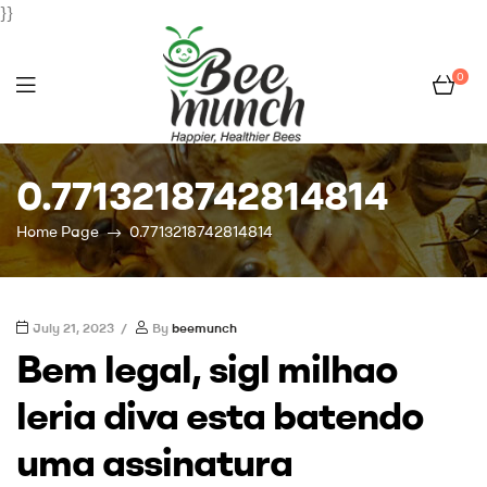
}}
0
Bee
0.7713218742814814
Munch
Home Page
0.7713218742814814
July 21, 2023
By
beemunch
Bem legal, sigl milhao
leria diva esta batendo
uma assinatura