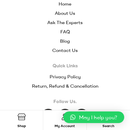
Home
About Us
Ask The Experts
FAQ
Blog
Contact Us
Quick Links
Privacy Policy
Return, Refund & Cancellation
Follow Us.
May I help you?
Shop
My Account
Search