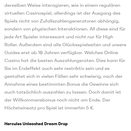
derselben Weise interagieren, wie in einem regulären
virtuellen Casinospiel, allerdings ist der Ausgang des
Spiels nicht von Zufallszahlengeneratoren abhängig,
sondern von physischen Interaktionen. All diese sind für
jede Art Spieler interessant und nicht nur für High
Roller. Außerdem sind alle Glücksspielseiten und unsere
Guides erst ab 18 Jahren verfügbar. Welches Online
Casino hat die besten Auszahlungsraten. Dies kann für
Sie im Endeffekt auch sehr restriktiv sein und es
gestaltet sich in vielen Fällen sehr schwierig, nach der
Annahme eines bestimmten Bonus die Gewinne sich
auch tatsächlich auszahlen zu lassen. Doch damit ist
der Willkommensbonus noch nicht am Ende. Der
Höchsteinsatz pro Spiel ist immerhin 5 €.
Hercules Unleashed Dream Drop