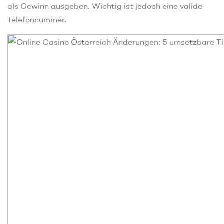
als Gewinn ausgeben. Wichtig ist jedoch eine valide
Telefonnummer.