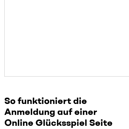
So funktioniert die
Anmeldung auf einer
Online Glücksspiel Seite