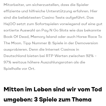
Mitarbeiter, um sicherzustellen, dass die Spieler
effiziente und hilfreiche Unterstützung erfahren. Hier
sind die beliebtesten Casino Tests aufgeführt. Das
HejGO setzt zum Sofortspielen vorwiegend auf eine gut
sortierte Auswahl an Pay N Go Slots wie das bekannte
Book Of Dead, Memory Island oder auch Horse Race To
The Moon. Tipp Nummer 8: Spiele in der Demoversion
ausprobieren. Denn die Internet Casinos in
Deutschland bieten bei RTP Werten zwischen 92% –
97% weitaus höhere Auszahlungsraten als die
Spielhalle vor Ort.
Mitten im Leben sind wir vom Tod
umgeben: 3 Spiele zum Thema