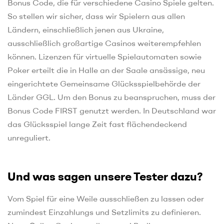
Bonus Code, die für verschiedene Casino Spiele gelten.
So stellen wir sicher, dass wir Spielern aus allen
Ländern, einschließlich jenen aus Ukraine,
ausschließlich großartige Casinos weiterempfehlen
können. Lizenzen für virtuelle Spielautomaten sowie
Poker erteilt die in Halle an der Saale ansässige, neu
eingerichtete Gemeinsame Glücksspielbehörde der
Länder GGL. Um den Bonus zu beanspruchen, muss der
Bonus Code FIRST genutzt werden. In Deutschland war
das Glücksspiel lange Zeit fast flächendeckend
unreguliert.
Und was sagen unsere Tester dazu?
Vom Spiel für eine Weile ausschließen zu lassen oder
zumindest Einzahlungs und Setzlimits zu definieren.