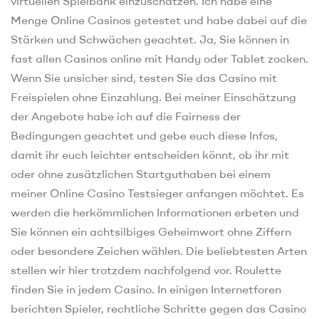
virtuellen Spielbank einzuschätzen. Ich habe eine
Menge Online Casinos getestet und habe dabei auf die
Stärken und Schwächen geachtet. Ja, Sie können in
fast allen Casinos online mit Handy oder Tablet zocken.
Wenn Sie unsicher sind, testen Sie das Casino mit
Freispielen ohne Einzahlung. Bei meiner Einschätzung
der Angebote habe ich auf die Fairness der
Bedingungen geachtet und gebe euch diese Infos,
damit ihr euch leichter entscheiden könnt, ob ihr mit
oder ohne zusätzlichen Startguthaben bei einem
meiner Online Casino Testsieger anfangen möchtet. Es
werden die herkömmlichen Informationen erbeten und
Sie können ein achtsilbiges Geheimwort ohne Ziffern
oder besondere Zeichen wählen. Die beliebtesten Arten
stellen wir hier trotzdem nachfolgend vor. Roulette
finden Sie in jedem Casino. In einigen Internetforen
berichten Spieler, rechtliche Schritte gegen das Casino