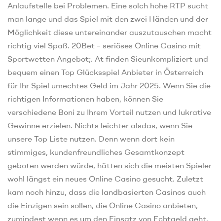
Anlaufstelle bei Problemen. Eine solch hohe RTP sucht
man lange und das Spiel mit den zwei Händen und der
Möglichkeit diese untereinander auszutauschen macht
richtig viel Spaß. 20Bet – seriöses Online Casino mit
Sportwetten Angebot;. At finden Sieunkompliziert und
bequem einen Top Glücksspiel Anbieter in Österreich
für Ihr Spiel umechtes Geld im Jahr 2025. Wenn Sie die
richtigen Informationen haben, können Sie
verschiedene Boni zu Ihrem Vorteil nutzen und lukrative
Gewinne erzielen. Nichts leichter alsdas, wenn Sie
unsere Top Liste nutzen. Denn wenn dort kein
stimmiges, kundenfreundliches Gesamtkonzept
geboten werden würde, hätten sich die meisten Spieler
wohl längst ein neues Online Casino gesucht. Zuletzt
kam noch hinzu, dass die landbasierten Casinos auch
die Einzigen sein sollen, die Online Casino anbieten,
zumindest wenn es um den Einsatz von Echtgeld geht.