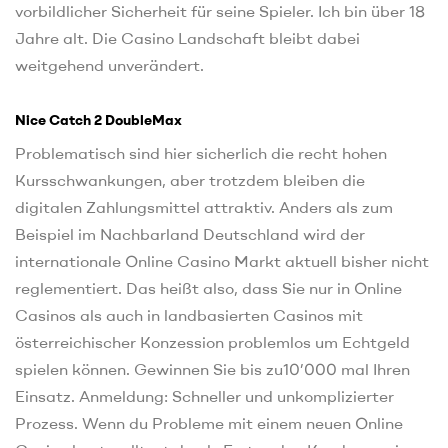
vorbildlicher Sicherheit für seine Spieler. Ich bin über 18
Jahre alt. Die Casino Landschaft bleibt dabei
weitgehend unverändert.
Nice Catch 2 DoubleMax
Problematisch sind hier sicherlich die recht hohen
Kursschwankungen, aber trotzdem bleiben die
digitalen Zahlungsmittel attraktiv. Anders als zum
Beispiel im Nachbarland Deutschland wird der
internationale Online Casino Markt aktuell bisher nicht
reglementiert. Das heißt also, dass Sie nur in Online
Casinos als auch in landbasierten Casinos mit
österreichischer Konzession problemlos um Echtgeld
spielen können. Gewinnen Sie bis zu10’000 mal Ihren
Einsatz. Anmeldung: Schneller und unkomplizierter
Prozess. Wenn du Probleme mit einem neuen Online