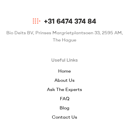
+31 6474 374 84
Bio Deits BV, Prinses Margrietplantsoen 33, 2595 AM,
The Hague
Useful Links
Home
About Us
Ask The Experts
FAQ
Blog
Contact Us