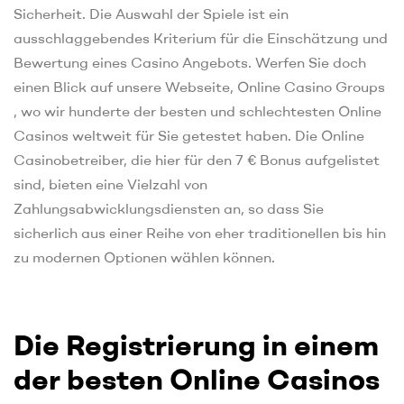
Sicherheit. Die Auswahl der Spiele ist ein
ausschlaggebendes Kriterium für die Einschätzung und
Bewertung eines Casino Angebots. Werfen Sie doch
einen Blick auf unsere Webseite, Online Casino Groups
, wo wir hunderte der besten und schlechtesten Online
Casinos weltweit für Sie getestet haben. Die Online
Casinobetreiber, die hier für den 7 € Bonus aufgelistet
sind, bieten eine Vielzahl von
Zahlungsabwicklungsdiensten an, so dass Sie
sicherlich aus einer Reihe von eher traditionellen bis hin
zu modernen Optionen wählen können.
Die Registrierung in einem
der besten Online Casinos