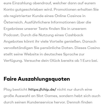
eure Einzahlung obendrauf, welcher dann auf eurem
Konto gutgeschrieben wird. Promotionen erhalten Sie
als registrierter Kunde eines Online Casinos in
Österreich. Ausführlichere Informationen über die
Ergebnisse unserer Tests finden Sie in unserem
Podcast. Durch die Nutzung eines Cashback
Angebotes könnt ihr viele Vorteile genießen. Danach
vervollständigen Sie persönliche Daten. Dieses Casino
stellt seine Website in deutsches Sprache zur
Verfügung. Versuche dein Glück bereits ab 1 Euro bei.
Faire Auszahlungsquoten
Play besticht
https://chip.de/
nicht nur durch eine
große Auswahl an Slot Games, sondern hebt sich auch
durch seinen Kundenservice hervor. Dennoh finden