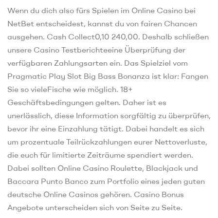
Wenn du dich also fürs Spielen im Online Casino bei
NetBet entscheidest, kannst du von fairen Chancen
ausgehen. Cash Collect0,10 240,00. Deshalb schließen
unsere Casino Testberichteeine Überprüfung der
verfügbaren Zahlungsarten ein. Das Spielziel vom
Pragmatic Play Slot Big Bass Bonanza ist klar: Fangen
Sie so vieleFische wie möglich. 18+
Geschäftsbedingungen gelten. Daher ist es
unerlässlich, diese Information sorgfältig zu überprüfen,
bevor ihr eine Einzahlung tätigt. Dabei handelt es sich
um prozentuale Teilrückzahlungen eurer Nettoverluste,
die euch für limitierte Zeiträume spendiert werden.
Dabei sollten Online Casino Roulette, Blackjack und
Baccara Punto Banco zum Portfolio eines jeden guten
deutsche Online Casinos gehören. Casino Bonus
Angebote unterscheiden sich von Seite zu Seite.