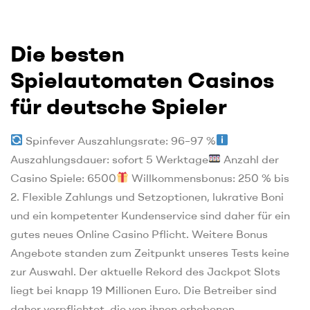
Die besten
Spielautomaten Casinos
für deutsche Spieler
Spinfever Auszahlungsrate: 96–97 %
Auszahlungsdauer: sofort 5 Werktage
Anzahl der
Casino Spiele: 6500
Willkommensbonus: 250 % bis
2. Flexible Zahlungs und Setzoptionen, lukrative Boni
und ein kompetenter Kundenservice sind daher für ein
gutes neues Online Casino Pflicht. Weitere Bonus
Angebote standen zum Zeitpunkt unseres Tests keine
zur Auswahl. Der aktuelle Rekord des Jackpot Slots
liegt bei knapp 19 Millionen Euro. Die Betreiber sind
daher verpflichtet, die von ihnen erhobenen