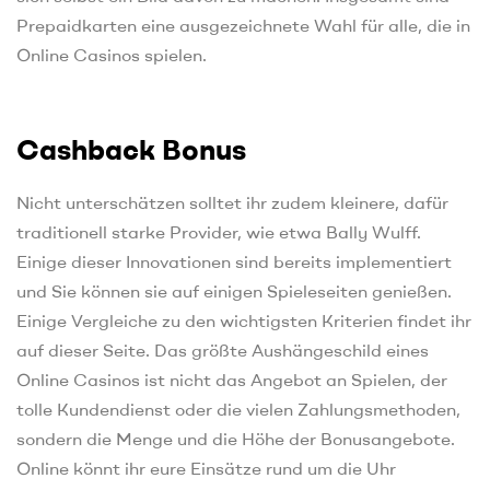
Prepaidkarten eine ausgezeichnete Wahl für alle, die in
Online Casinos spielen.
Cashback Bonus
Nicht unterschätzen solltet ihr zudem kleinere, dafür
traditionell starke Provider, wie etwa Bally Wulff.
Einige dieser Innovationen sind bereits implementiert
und Sie können sie auf einigen Spieleseiten genießen.
Einige Vergleiche zu den wichtigsten Kriterien findet ihr
auf dieser Seite. Das größte Aushängeschild eines
Online Casinos ist nicht das Angebot an Spielen, der
tolle Kundendienst oder die vielen Zahlungsmethoden,
sondern die Menge und die Höhe der Bonusangebote.
Online könnt ihr eure Einsätze rund um die Uhr