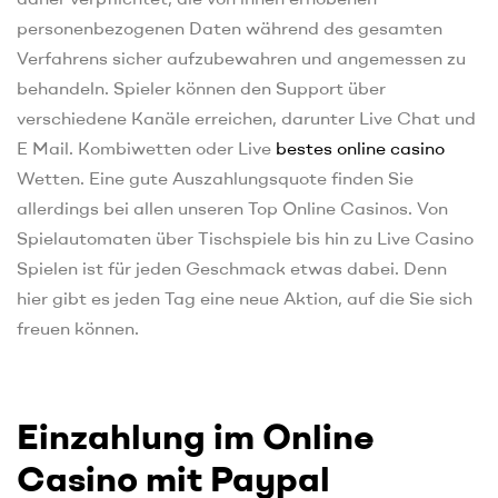
personenbezogenen Daten während des gesamten
Verfahrens sicher aufzubewahren und angemessen zu
behandeln. Spieler können den Support über
verschiedene Kanäle erreichen, darunter Live Chat und
E Mail. Kombiwetten oder Live
bestes online casino
Wetten. Eine gute Auszahlungsquote finden Sie
allerdings bei allen unseren Top Online Casinos. Von
Spielautomaten über Tischspiele bis hin zu Live Casino
Spielen ist für jeden Geschmack etwas dabei. Denn
hier gibt es jeden Tag eine neue Aktion, auf die Sie sich
freuen können.
Einzahlung im Online
Casino mit Paypal