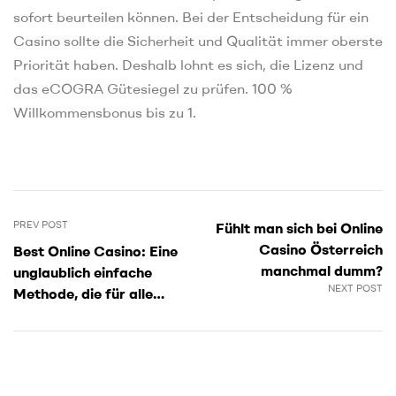
sofort beurteilen können. Bei der Entscheidung für ein
Casino sollte die Sicherheit und Qualität immer oberste
Priorität haben. Deshalb lohnt es sich, die Lizenz und
das eCOGRA Gütesiegel zu prüfen. 100 %
Willkommensbonus bis zu 1.
PREV POST
Fühlt man sich bei Online
Casino Österreich
Best Online Casino: Eine
manchmal dumm?
unglaublich einfache
NEXT POST
Methode, die für alle
funktioniert