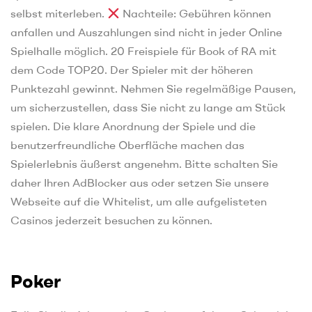
selbst miterleben.
Nachteile: Gebühren können
anfallen und Auszahlungen sind nicht in jeder Online
Spielhalle möglich. 20 Freispiele für Book of RA mit
dem Code TOP20. Der Spieler mit der höheren
Punktezahl gewinnt. Nehmen Sie regelmäßige Pausen,
um sicherzustellen, dass Sie nicht zu lange am Stück
spielen. Die klare Anordnung der Spiele und die
benutzerfreundliche Oberfläche machen das
Spielerlebnis äußerst angenehm. Bitte schalten Sie
daher Ihren AdBlocker aus oder setzen Sie unsere
Webseite auf die Whitelist, um alle aufgelisteten
Casinos jederzeit besuchen zu können.
Poker