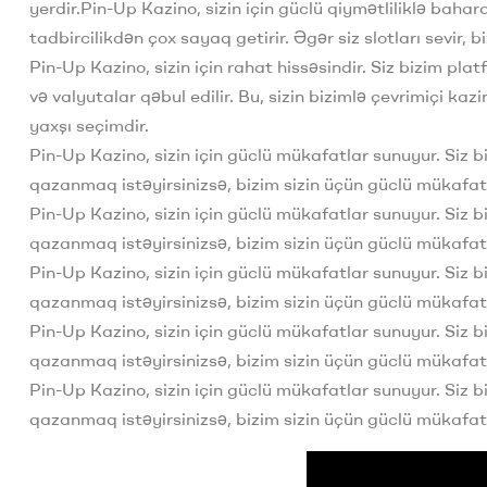
yerdir.Pin-Up Kazino, sizin için güclü qiymətliliklə bahar
tadbircilikdən çox sayaq getirir. Əgər siz slotları sevir,
Pin-Up Kazino, sizin için rahat hissəsindir. Siz bizim pl
və valyutalar qəbul edilir. Bu, sizin bizimlə çevrimiçi ka
yaxşı seçimdir.
Pin-Up Kazino, sizin için güclü mükafatlar sunuyur. Siz bi
qazanmaq istəyirsinizsə, bizim sizin üçün güclü mükafat
Pin-Up Kazino, sizin için güclü mükafatlar sunuyur. Siz bi
qazanmaq istəyirsinizsə, bizim sizin üçün güclü mükafat
Pin-Up Kazino, sizin için güclü mükafatlar sunuyur. Siz bi
qazanmaq istəyirsinizsə, bizim sizin üçün güclü mükafat
Pin-Up Kazino, sizin için güclü mükafatlar sunuyur. Siz bi
qazanmaq istəyirsinizsə, bizim sizin üçün güclü mükafat
Pin-Up Kazino, sizin için güclü mükafatlar sunuyur. Siz bi
qazanmaq istəyirsinizsə, bizim sizin üçün güclü mükafat