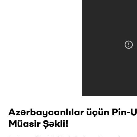
Azərbaycanlılar üçün Pin-U
Müasir Şəkli!