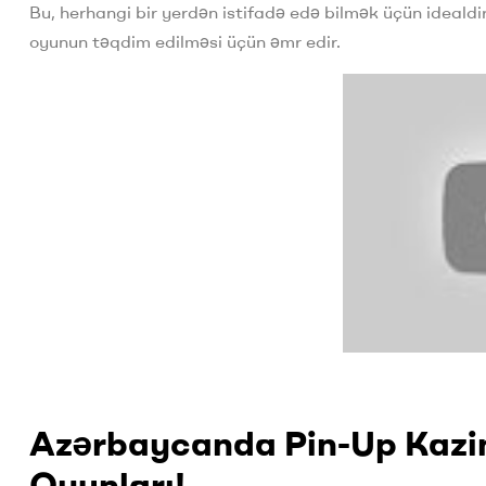
Bu, herhangi bir yerdən istifadə edə bilmək üçün ideald
oyunun təqdim edilməsi üçün əmr edir.
Azərbaycanda Pin-Up Kazin
Oyunları!