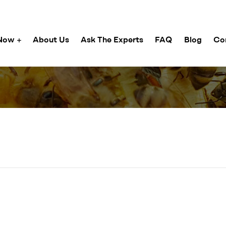
Now
About Us
Ask The Experts
FAQ
Blog
Co