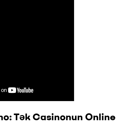
o: Tək Casinonun Online