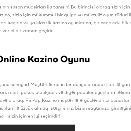
 səson müasirları ilə tanışın! Bu birincisi olaraq sizin için
zino, sizin için mükəmməl bir qulpa və müxtəlif oyun türləri i
arı keçirin və ya klassik kazino oyunlarına, bir neçe edə bilər
verici bir zaman geçirir.
Online Kazino Oyunu
nu sunuyur! Müştərilər üçün bir dünya standartları ilə yar
ı, rulet, poker, blackjack və digər popüler oyunların təlimatı
lavə olaraq, Pin-Up Kazino müştərilərə gücləndirici bonuslar
unları ilə üzvük almaq istəyirsiniz, bizim saytımıza girməyini
 – sizin için en iyi seçimdir!