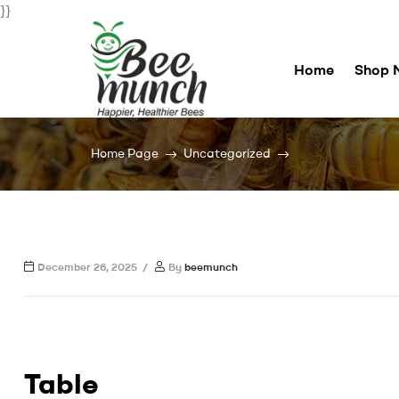
}}
Home
Shop 
Bee
Home Page
Uncategorized
Munch
For
Happier
Healthier
Bees
December 26, 2025
By
beemunch
Table