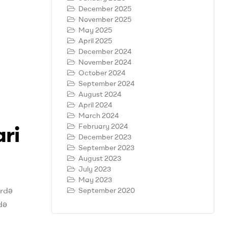
December 2025
November 2025
May 2025
April 2025
December 2024
November 2024
October 2024
September 2024
August 2024
April 2024
March 2024
ri
February 2024
December 2023
September 2023
August 2023
July 2023
May 2023
erdə
September 2020
də