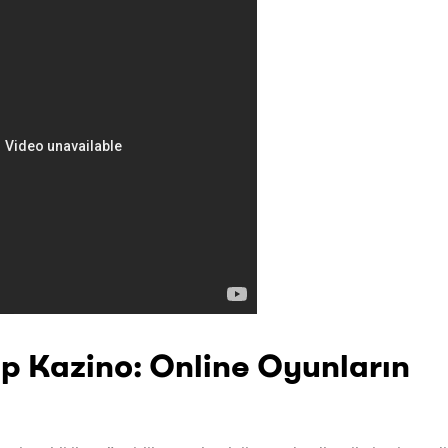
p Kazino: Online Oyunların