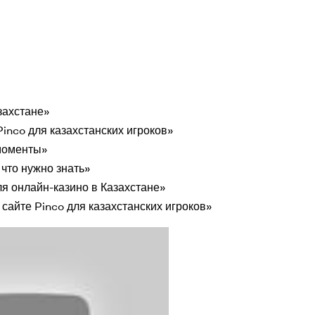
захстане»
inco для казахстанских игроков»
 моменты»
 что нужно знать»
ля онлайн-казино в Казахстане»
сайте Pinco для казахстанских игроков»