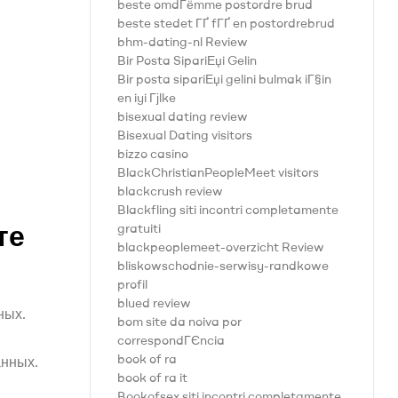
beste omdГёmme postordre brud
beste stedet ГҐ fГҐ en postordrebrud
bhm-dating-nl Review
Bir Posta SipariЕџi Gelin
Bir posta sipariЕџi gelini bulmak iГ§in
en iyi Гјlke
bisexual dating review
Bisexual Dating visitors
bizzo casino
BlackChristianPeopleMeet visitors
blackcrush review
Blackfling siti incontri completamente
те
gratuiti
blackpeoplemeet-overzicht Review
bliskowschodnie-serwisy-randkowe
profil
blued review
ных.
bom site da noiva por
correspondГЄncia
book of ra
анных.
book of ra it
Bookofsex siti incontri completamente