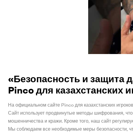
«Безопасность и защита 
Pinco для казахстанских 
На официальном сайте Pinco для казахстанских игроко
Сайт использует продвинутые методы шифрования, чт
мошенничества и кражи. Кроме того, наш сайт регулиру
Мы соблюдаем все необходимые меры безопасности, чт