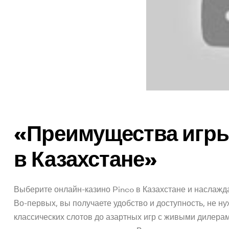
«Преимущества игры
в Казахстане»
Выберите онлайн-казино Pinco в Казахстане и наслажд
Во-первых, вы получаете удобство и доступность, не н
классических слотов до азартных игр с живыми дилера