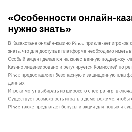
«Особенности онлайн-кази
нужно знать»
В Казахстане онлайн-казино Pinco привлекает игроков
знать, что для доступа к платформе необходимо иметь в
Особый акцент делается на качественную поддержку кли
Казино лицензировано и регулируется Комиссией по ре
Pinco предоставляет безопасную и защищенную платфо
данных.
Игроки могут выбирать из широкого спектра игр, включа
Существует возможность играть в демо-режиме, чтобы
Pinco также предлагает бонусы и акции для новых и су