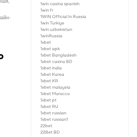
ыши,
1win casino spanish
1win fr
1WIN Official In Russia
лайн-
1win Turkiye
1win uzbekistan
1winRussia
1xbet
1xbet apk
o
1xbet Bangladesh
1xbet casino BD
1xbet india
1xbet Korea
1xbet KR
1xbet malaysia
1xbet Morocco
1xbet pt
1xbet RU
1xbet russian
1xbet russian1
22bet
22Bet BD