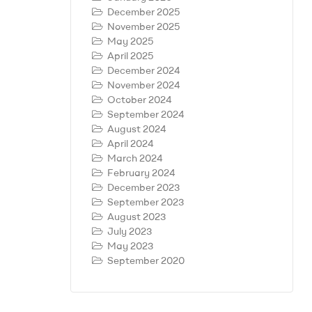
December 2025
November 2025
May 2025
April 2025
December 2024
November 2024
October 2024
September 2024
August 2024
April 2024
March 2024
February 2024
December 2023
September 2023
August 2023
July 2023
May 2023
September 2020