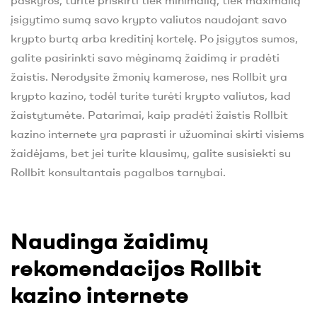
paskyros, turite priskirti tiek minimalią, tiek maximalią
įsigytimo sumą savo krypto valiutos naudojant savo
krypto burtą arba kreditinį kortelę. Po įsigytos sumos,
galite pasirinkti savo mėginamą žaidimą ir pradėti
žaistis. Nerodysite žmonių kamerose, nes Rollbit yra
krypto kazino, todėl turite turėti krypto valiutos, kad
žaistytumėte. Patarimai, kaip pradėti žaistis Rollbit
kazino internete yra paprasti ir užuominai skirti visiems
žaidėjams, bet jei turite klausimų, galite susisiekti su
Rollbit konsultantais pagalbos tarnybai.
Naudinga žaidimų
rekomendacijos Rollbit
kazino internete