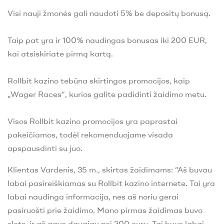
Visi nauji žmonės gali naudoti 5% be depositų bonusą.
Taip pat yra ir 100% naudingas bonusas iki 200 EUR,
kai atsiskiriate pirmą kartą.
Rollbit kazino tebūna skirtingos promocijos, kaip
„Wager Races“, kurios galite padidinti žaidimo metu.
Visos Rollbit kazino promocijos yra paprastai
pakeičiamos, todėl rekomenduojame visada
apspausdinti su juo.
Klientas Vardenis, 35 m., skirtas žaidimams: “Aš buvau
labai pasireiškiamas su Rollbit kazino internete. Tai yra
labai naudinga informacija, nes aš noriu gerai
pasiruošti prie žaidimo. Mano pirmas žaidimas buvo
slots, ir aš gavo daugiau nei 200 eurų. Tai buvo labai