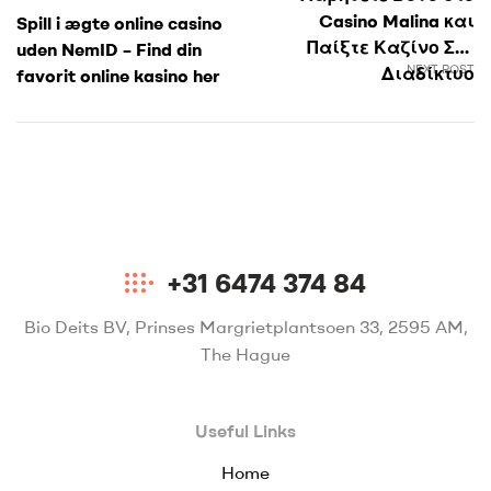
Casino Malina και
Spill i ægte online casino
Παίξτε Καζίνο Στο
uden NemID – Find din
NEXT POST
Διαδίκτυο
favorit online kasino her
+31 6474 374 84
Bio Deits BV, Prinses Margrietplantsoen 33, 2595 AM,
The Hague
Useful Links
Home