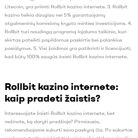
Litecoin, yra priimti Rollbit kazino internete. 3. Rollbit
kazino teikia daugiau nei 5% garantuojamų
atgalmeninių komisionų krypto minties investicijoms. 4.
Rollbit turi naudingą programą lojalumo taikinio, kuri
skirtas pateikti papildomus paskirtis bei palankius
pasiūlymus. 5. Visi žaidimai yra patikrinti ir licencijuoti,
kad būtų 100% saugūs žaisti Rollbit kazino internete.
Rollbit kazino internete:
kaip pradeti žaistis?
Interesuojate žaisti Rollbit kazino internete, bet
nežinote, ką daryti pradžioje? Pirmiausia,
rekomenduojame sukurti savo paskyrą čia. Po sukurtos