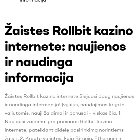
Žaistes Rollbit kazino
internete: naujienos
ir naudinga
informacija
Žaistes Rollbit kazino internete Siejuosi daug naujienos
ir naudinga informacija! Įvykius, naudojimas krypto
valiutomis, nauji žaidimai ir bonusai – viskas čia. 1.
Naujausi žaidimai yra prieinami Rollbit kazino
internete, pateikiant didelę pasirinkimą norintiems
žaisti. 2. Krypto valiutos, kaip Bitcoin, Ethereum ir