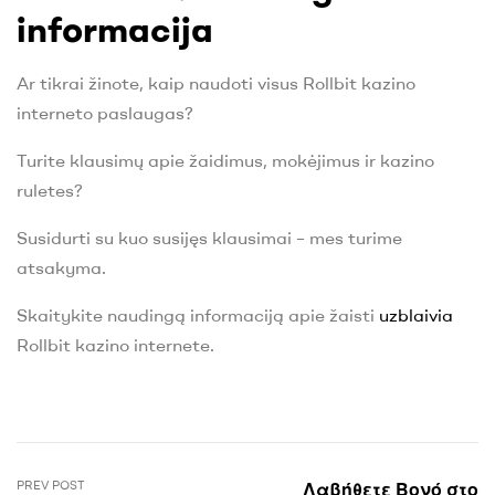
informacija
Ar tikrai žinote, kaip naudoti visus Rollbit kazino
interneto paslaugas?
Turite klausimų apie žaidimus, mokėjimus ir kazino
ruletes?
Susidurti su kuo susijęs klausimai – mes turime
atsakyma.
Skaitykite naudingą informaciją apie žaisti
uzblaivia
Rollbit kazino internete.
PREV POST
Λαβήθετε Βονό στο