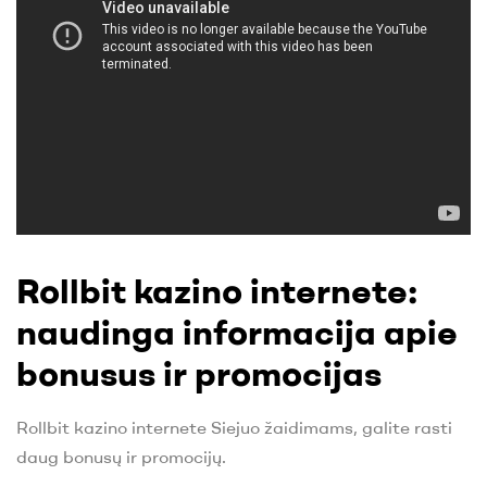
Rollbit kazino internete:
naudinga informacija apie
bonusus ir promocijas
Rollbit kazino internete Siejuo žaidimams, galite rasti
daug bonusų ir promocijų.