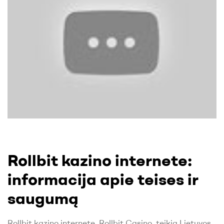
Rollbit kazino internete:
informacija apie teises ir
saugumą
Rollbit kazino internete, Rollbit Casino, teikia Lietuvos