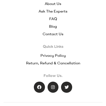
About Us
Ask The Experts
FAQ
Blog
Contact Us
Quick Links
Privacy Policy
Return, Refund & Cancellation
Follow Us.