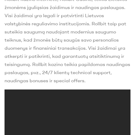
žmonėms įguliąsias žaidimus ir naudingas paslaugas.
Visi žaidimai yra legali ir patvirtinti Lietuvos
valstybinės reguliavimo institucijomis. Rollbit taip pat
suteikia saugumą naudojant modernius saugumo
teiknus, kad žmonės būtų saugūs savo personalios
duomenys ir finansiniai transakcijos. Visi žaidimai yra
atkerpti ir patikrinti, kad garantuotų atsitiktinumą ir
teisingumą. Rollbit kazino teikia papildomas naudingas
paslaugas, pvz., 24/7 klientų technical support,
naudingas bonuses ir special offers.