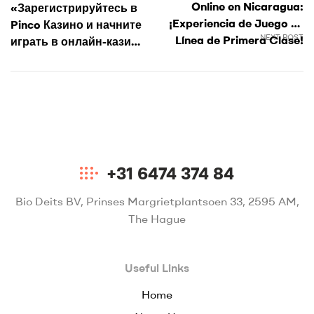
Online en Nicaragua:
«Зарегистрируйтесь в
¡Experiencia de Juego en
Pinco Казино и начните
NEXT POST
Línea de Primera Clase!
играть в онлайн-казино
сегодня в
Азербайджане!»
+31 6474 374 84
Bio Deits BV, Prinses Margrietplantsoen 33, 2595 AM,
The Hague
Useful Links
Home