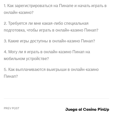
1. Как зарегистрироваться на Пинапе и начать играть в
онлайн-казино?
2. Требуется ли мне какая-либо специальная
подготовка, чтобы играть в онлайн-казино Пинап?
3. Какие игры доступны в онлайн-казино Пинап?
4. Могу ли я играть в онлайн-казино Пинап на
мобильном устройстве?
5. Как выплачиваются выигрыши в онлайн-казино
Пинап?
PREV POST
Juega al Casino PinUp