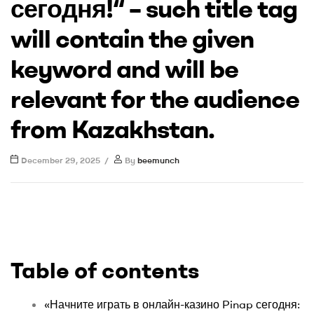
сегодня!“ – such title tag
will contain the given
keyword and will be
relevant for the audience
from Kazakhstan.
December 29, 2025
By
beemunch
Table of contents
«Начните играть в онлайн-казино Pinap сегодня: