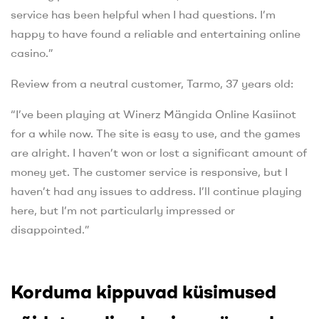
service has been helpful when I had questions. I’m
happy to have found a reliable and entertaining online
casino.”
Review from a neutral customer, Tarmo, 37 years old:
“I’ve been playing at Winerz Mängida Online Kasiinot
for a while now. The site is easy to use, and the games
are alright. I haven’t won or lost a significant amount of
money yet. The customer service is responsive, but I
haven’t had any issues to address. I’ll continue playing
here, but I’m not particularly impressed or
disappointed.”
Korduma kippuvad küsimused