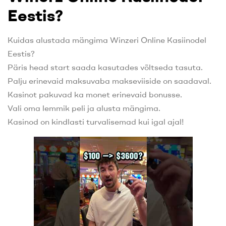
Eestis?
Kuidas alustada mängima Winzeri Online Kasiinodel
Eestis?
Päris head start saada kasutades võltseda tasuta.
Palju erinevaid maksuvaba makseviiside on saadaval.
Kasinot pakuvad ka monet erinevaid bonusse.
Vali oma lemmik peli ja alusta mängima.
Kasinod on kindlasti turvalisemad kui igal ajal!