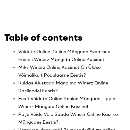
Table of contents
Võidute Online Kasino Mängude Avamised
Eestis: Winerz Mängida Online Kasiinot
Miks Winerz Online Kasiinot On Üldse
Võimalikult Populaarne Eestis?
Kuidas Alustada Mängima Winerz Online
Kasiinodel Eestis?
Eesti Võidute Online Kasino Mängude Tippid:
Winerz Mängida Online Kasiinot
Palju Võidu Voib Saada Winerz Online Kasiino
Mängudes Eestis?
Korduma kippuvad küsimused võidute online