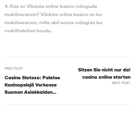
4. Kas on Võidute online kasino mängude
mobiilversioon? Võidute online kasino on ka
mobiilversioon, mille abil saate mängida ka
mobiiltelefoni kaudu.
PREV POST
Sitzen Sie nicht nur da!
casino online starten
Casino Slotexo: Pelatse
NEXT POST
Kasinopelejä Verkossa
Suomen Asiakkaiden
Voiottama!