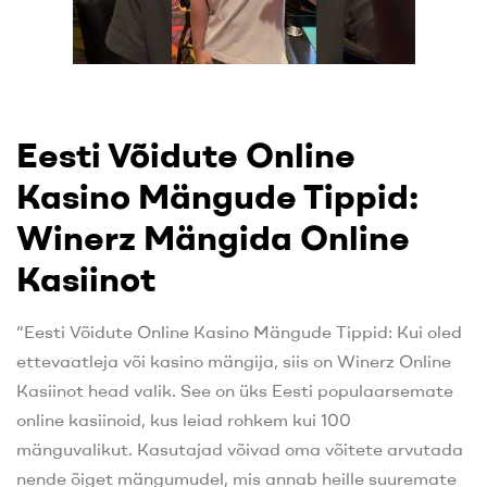
Eesti Võidute Online
Kasino Mängude Tippid:
Winerz Mängida Online
Kasiinot
“Eesti Võidute Online Kasino Mängude Tippid: Kui oled
ettevaatleja või kasino mängija, siis on Winerz Online
Kasiinot head valik. See on üks Eesti populaarsemate
online kasiinoid, kus leiad rohkem kui 100
mänguvalikut. Kasutajad võivad oma võitete arvutada
nende õiget mängumudel, mis annab heille suuremate