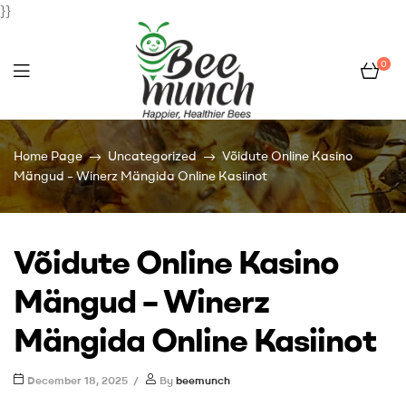
}}
0
Bee
Home Page
Uncategorized
Võidute Online Kasino
Munch
Mängud – Winerz Mängida Online Kasiinot
Võidute Online Kasino
Mängud – Winerz
Mängida Online Kasiinot
December 18, 2025
By
beemunch