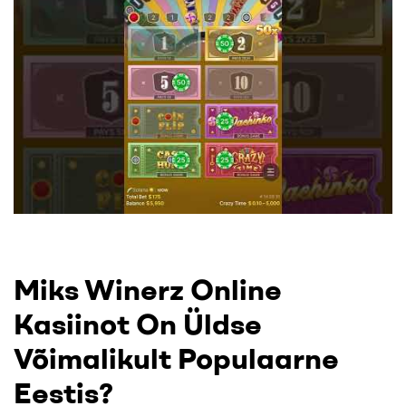
Miks Winerz Online
Kasiinot On Üldse
Võimalikult Populaarne
Eestis?