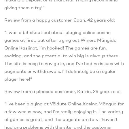
giving them a try!”
Review from a happy customer, Jaan, 42 years old:
“I was a bit skeptical about playing online casino
games at first, but after trying out Winerz Mängida
Online Kasiinot, I’m hooked! The games are fun,
exciting, and the potential to win big is always there.
The site is easy to navigate, and I’ve had no issues with
payments or withdrawals. I’ll definitely be a regular
player here!”
Review from a pleased customer, Katrin, 29 years old:
“I’ve been playing at Võidute Online Kasino Mängud for
a few weeks now, and I’m really enjoying it. The variety
of games is great, and the payouts are fair. I haven’t
had any problems with the site, and the customer