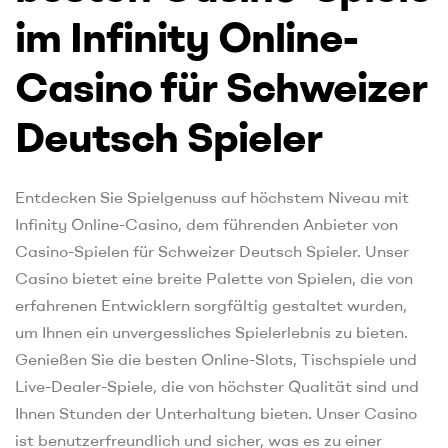
im Infinity Online-
Casino für Schweizer
Deutsch Spieler
Entdecken Sie Spielgenuss auf höchstem Niveau mit
Infinity Online-Casino, dem führenden Anbieter von
Casino-Spielen für Schweizer Deutsch Spieler. Unser
Casino bietet eine breite Palette von Spielen, die von
erfahrenen Entwicklern sorgfältig gestaltet wurden,
um Ihnen ein unvergessliches Spielerlebnis zu bieten.
Genießen Sie die besten Online-Slots, Tischspiele und
Live-Dealer-Spiele, die von höchster Qualität sind und
Ihnen Stunden der Unterhaltung bieten. Unser Casino
ist benutzerfreundlich und sicher, was es zu einer