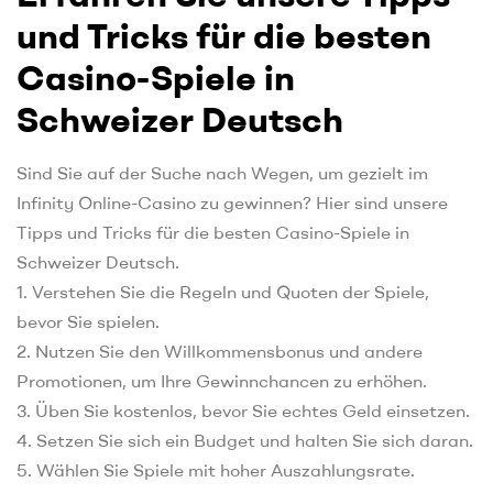
und Tricks für die besten
Casino-Spiele in
Schweizer Deutsch
Sind Sie auf der Suche nach Wegen, um gezielt im
Infinity Online-Casino zu gewinnen? Hier sind unsere
Tipps und Tricks für die besten Casino-Spiele in
Schweizer Deutsch.
1. Verstehen Sie die Regeln und Quoten der Spiele,
bevor Sie spielen.
2. Nutzen Sie den Willkommensbonus und andere
Promotionen, um Ihre Gewinnchancen zu erhöhen.
3. Üben Sie kostenlos, bevor Sie echtes Geld einsetzen.
4. Setzen Sie sich ein Budget und halten Sie sich daran.
5. Wählen Sie Spiele mit hoher Auszahlungsrate.