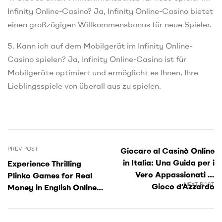
Infinity Online-Casino? Ja, Infinity Online-Casino bietet
einen großzügigen Willkommensbonus für neue Spieler.
5. Kann ich auf dem Mobilgerät im Infinity Online-
Casino spielen? Ja, Infinity Online-Casino ist für
Mobilgeräte optimiert und ermöglicht es Ihnen, Ihre
Lieblingsspiele von überall aus zu spielen.
PREV POST
Giocare al Casinò Online
in Italia: Una Guida per i
Experience Thrilling
Vero Appassionati di
Plinko Games for Real
NEXT POST
Gioco d’Azzardo
Money in English Online
Casinos for New
Zealand