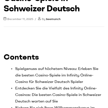
Schweizer Deutsch
December 11, 2025
By
beemunch
Contents
Spielgenuss auf höchstem Niveau: Erleben Sie
die besten Casino-Spiele im Infinity Online-
Casino für Schweizer Deutsch Spieler
Entdecken Sie die Vielfalt des Infinity Online-
Casinos: Die besten Casino-Spiele in Schweizer
Deutsch warten auf Sie
Sichern Sie sich Ihren Willkommensbonus im