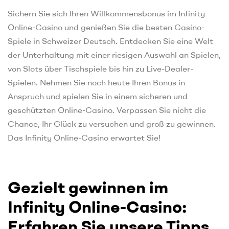
Sichern Sie sich Ihren Willkommensbonus im Infinity
Online-Casino und genießen Sie die besten Casino-
Spiele in Schweizer Deutsch. Entdecken Sie eine Welt
der Unterhaltung mit einer riesigen Auswahl an Spielen,
von Slots über Tischspiele bis hin zu Live-Dealer-
Spielen. Nehmen Sie noch heute Ihren Bonus in
Anspruch und spielen Sie in einem sicheren und
geschützten Online-Casino. Verpassen Sie nicht die
Chance, Ihr Glück zu versuchen und groß zu gewinnen.
Das Infinity Online-Casino erwartet Sie!
Gezielt gewinnen im
Infinity Online-Casino:
Erfahren Sie unsere Tipps