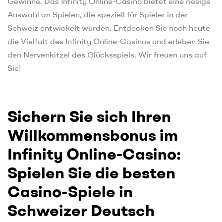
Gewinne. Das Infinity Online-Casino bietet eine riesige
Auswahl an Spielen, die speziell für Spieler in der
Schweiz entwickelt wurden. Entdecken Sie noch heute
die Vielfalt des Infinity Online-Casinos und erleben Sie
den Nervenkitzel des Glücksspiels. Wir freuen uns auf
Sie!
Sichern Sie sich Ihren
Willkommensbonus im
Infinity Online-Casino:
Spielen Sie die besten
Casino-Spiele in
Schweizer Deutsch