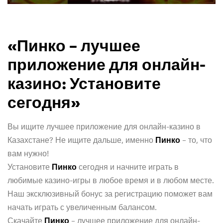
«Пинко – лучшее
приложение для онлайн-
казино: Установите
сегодня»
Вы ищите лучшее приложение для онлайн-казино в
Казахстане? Не ищите дальше, именно
Пинко
– то, что
вам нужно!
Установите
Пинко
сегодня и начните играть в
любимые казино-игры в любое время и в любом месте.
Наш эксклюзивный бонус за регистрацию поможет вам
начать играть с увеличенным балансом.
Скачайте
Пинко
– лучшее приложение для онлайн-