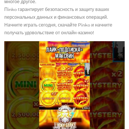
многое другое.
Пinko гарантирует безопасность и защиту ваших
персональных данных и финансовых операций.
Начните играть сегодня, скачайте Pinko и начните
получать удовольствие от онлайн-казино!