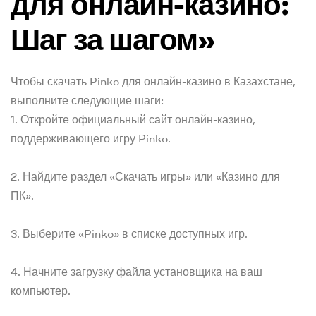
для онлайн-казино:
Шаг за шагом»
Чтобы скачать Pinko для онлайн-казино в Казахстане,
выполните следующие шаги:
1. Откройте официальный сайт онлайн-казино,
поддерживающего игру Pinko.
2. Найдите раздел «Скачать игры» или «Казино для
ПК».
3. Выберите «Pinko» в списке доступных игр.
4. Начните загрузку файла установщика на ваш
компьютер.