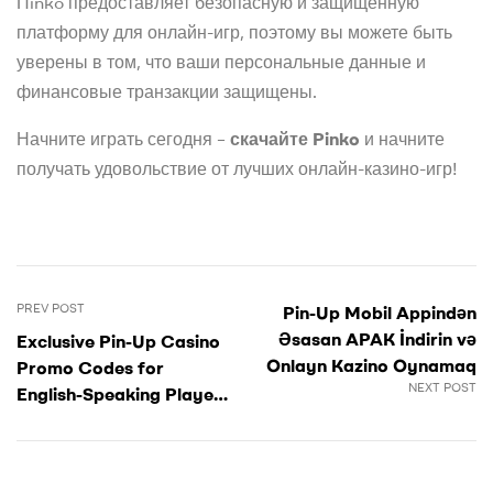
Пinko предоставляет безопасную и защищенную
платформу для онлайн-игр, поэтому вы можете быть
уверены в том, что ваши персональные данные и
финансовые транзакции защищены.
Начните играть сегодня –
скачайте Pinko
и начните
получать удовольствие от лучших онлайн-казино-игр!
PREV POST
Pin-Up Mobil Appindən
Əsasan APAK İndirin və
Exclusive Pin-Up Casino
Onlayn Kazino Oynamaq
Promo Codes for
NEXT POST
English-Speaking Players
in Bangladesh