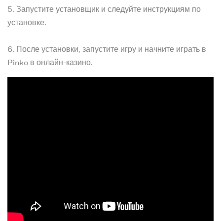
5. Запустите установщик и следуйте инструкциям по
установке.
6. После установки, запустите игру и начните играть в
Pinko в онлайн-казино.