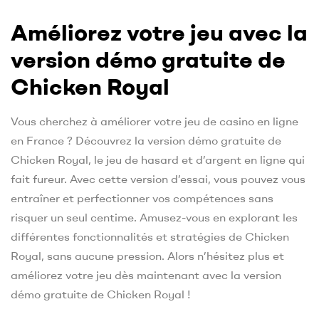
Améliorez votre jeu avec la
version démo gratuite de
Chicken Royal
Vous cherchez à améliorer votre jeu de casino en ligne
en France ? Découvrez la version démo gratuite de
Chicken Royal, le jeu de hasard et d’argent en ligne qui
fait fureur. Avec cette version d’essai, vous pouvez vous
entraîner et perfectionner vos compétences sans
risquer un seul centime. Amusez-vous en explorant les
différentes fonctionnalités et stratégies de Chicken
Royal, sans aucune pression. Alors n’hésitez plus et
améliorez votre jeu dès maintenant avec la version
démo gratuite de Chicken Royal !