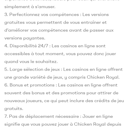
simplement à s’amuser.
3. Perfectionnez vos compétences : Les versions
gratuites vous permettent de vous entraîner et
d’améliorer vos compétences avant de passer aux
versions payantes.
4. Disponibilité 24/7 : Les casinos en ligne sont
accessibles à tout moment, vous pouvez donc jouer
quand vous le souhaitez.
5. Large sélection de jeux : Les casinos en ligne offrent
une grande variété de jeux, y compris Chicken Royal.
6. Bonus et promotions : Les casinos en ligne offrent
souvent des bonus et des promotions pour attirer de
nouveaux joueurs, ce qui peut inclure des crédits de jeu
gratuits.
7. Pas de déplacement nécessaire : Jouer en ligne
signifie que vous pouvez jouer à Chicken Royal depuis