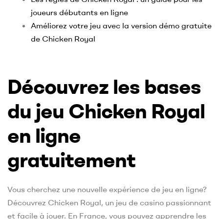
joueurs débutants en ligne
Améliorez votre jeu avec la version démo gratuite
de Chicken Royal
Découvrez les bases
du jeu Chicken Royal
en ligne
gratuitement
Vous cherchez une nouvelle expérience de jeu en ligne?
Découvrez Chicken Royal, un jeu de casino passionnant
et facile à jouer. En France, vous pouvez apprendre les