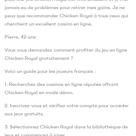
jamais eu de problèmes pour retirer mes gains. Je ne
peux que recommander Chicken Royal à tous ceux qui
cherchent un excellent casino en ligne.
Pierre, 42 ans
Vous vous demandez comment profiter du jeu en ligne
Chicken Royal gratuitement ?
Voici un guide pour les joueurs français :
1. Recherchez des casinos en ligne réputés offrant
Chicken Royal en mode démo.
2. Inscrivez-vous et vérifiez votre compte pour accéder
aux jeux gratuits.
3. Sélectionnez Chicken Royal dans la bibliothèque de
jeux et commencez à jouer.