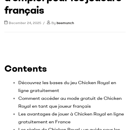
français
December 24, 2025
By
beemunch
Contents
Découvrez les bases du jeu Chicken Royal en
ligne gratuitement
Comment accéder au mode gratuit de Chicken
Royal en tant que joueur français
Les avantages de jouer à Chicken Royal en ligne
gratuitement en France
Les règles de Chicken Royal : un guide pour les