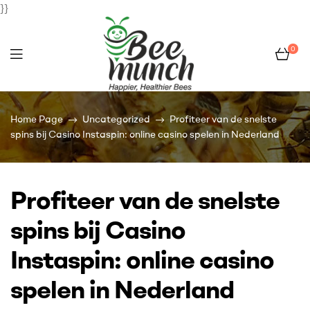
}}
0
Bee
Home Page
Uncategorized
Profiteer van de snelste
Munch
spins bij Casino Instaspin: online casino spelen in Nederland
Profiteer van de snelste
spins bij Casino
Instaspin: online casino
spelen in Nederland