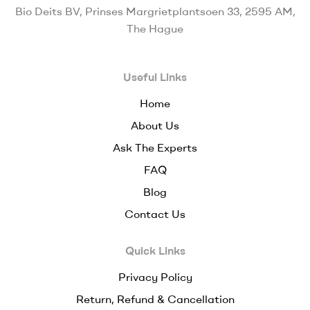
Bio Deits BV, Prinses Margrietplantsoen 33, 2595 AM,
The Hague
Useful Links
Home
About Us
Ask The Experts
FAQ
Blog
Contact Us
Quick Links
Privacy Policy
Return, Refund & Cancellation