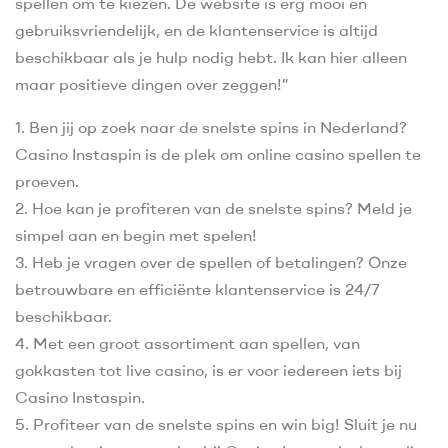
spellen om te kiezen. De website is erg mooi en
gebruiksvriendelijk, en de klantenservice is altijd
beschikbaar als je hulp nodig hebt. Ik kan hier alleen
maar positieve dingen over zeggen!”
1. Ben jij op zoek naar de snelste spins in Nederland?
Casino Instaspin is de plek om online casino spellen te
proeven.
2. Hoe kan je profiteren van de snelste spins? Meld je
simpel aan en begin met spelen!
3. Heb je vragen over de spellen of betalingen? Onze
betrouwbare en efficiënte klantenservice is 24/7
beschikbaar.
4. Met een groot assortiment aan spellen, van
gokkasten tot live casino, is er voor iedereen iets bij
Casino Instaspin.
5. Profiteer van de snelste spins en win big! Sluit je nu