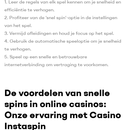
1. Leer de regels van elk spel kennen om je snelheid en
efficiëntie te verhogen.
2. Profiteer van de ‘snel spin’-optie in de instellingen
van het spel.
3. Vermijd afleidingen en houd je focus op het spel.
4. Gebruik de automatische speeloptie om je snelheid
te verhogen.
5. Speel op een snelle en betrouwbare
internetverbinding om vertraging te voorkomen.
De voordelen van snelle
spins in online casinos:
Onze ervaring met Casino
Instaspin