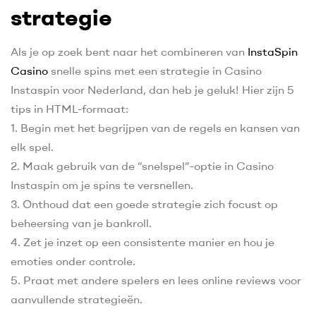
strategie
Als je op zoek bent naar het combineren van
InstaSpin
Casino
snelle spins met een strategie in Casino
Instaspin voor Nederland, dan heb je geluk! Hier zijn 5
tips in HTML-formaat:
1. Begin met het begrijpen van de regels en kansen van
elk spel.
2. Maak gebruik van de “snelspel”-optie in Casino
Instaspin om je spins te versnellen.
3. Onthoud dat een goede strategie zich focust op
beheersing van je bankroll.
4. Zet je inzet op een consistente manier en hou je
emoties onder controle.
5. Praat met andere spelers en lees online reviews voor
aanvullende strategieën.