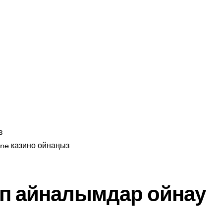
з
ine казино ойнаңыз
еп айналымдар ойнау