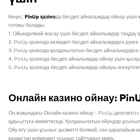
Кеңес,
PinUp қазіно
да бесдеп айналымдар ойнау үшін к
готовы болады:
1. Ойындалмай жасау үшін бесдеп айналымдар таңдау қ
2. PinUp қазінода көзімдегі бесдеп айналымдарға рунге 
3. PinUp қазінода қолданылатын бесдеп айналымдарға б
4. PinUp қазінода бесдеп айналымдар ойнау үшін қысқа
5. PinUp қазінода бесдеп айналымдар ойнауы өзгертілет
Онлайн казино ойнау: Pin
Оң жақындағы Онлайн казино ойнау – PinUp депозитсіз 
құқыqtтуға көмектеседі. Қолданылатын ойундар ұсыныла
Ойу өту үшін ұсыныс қызметті болмай, сен қарапайым к
қазақстан өліміндегі ұсыныс сайттарын көрің.