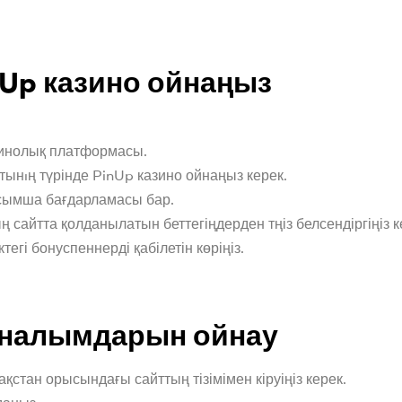
nUp казино ойнаңыз
зинолық платформасы.
ынıң түрінде PinUp казино ойнаңыз керек.
қосымша бағдарламасы бар.
 сайтта қолданылатын беттегіңдерден тңіз белсендіргіңіз к
тегі бонуспеннерді қабілетін көріңіз.
айналымдарын ойнау
қстан орысындағы сайттың тізімімен кіруіңіз керек.