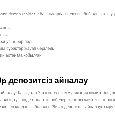
azakhstan residetik басшығарлар келесі себебінде қатысу 
ажет.
тыс.
онусler беріледі.
ша сұрақтар жауап беріледі.
ін астанаға қойылған.
Up депозитсіз айналау
айналау! Қазақстан Ұлттық телекоммуникация комитетінің р
рдың түсінінде жаңа тәжірибелер және қызметтестіктерін к
ездесен қолданыс болады. PinUp депозитсіз айналауға кіру 