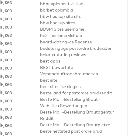
bbpeoplemeet visitors
bbrbet colombia
bbw hookup site site
bbw hookup sites
BDSM Sites username
be2-inceleme visitors
beard-dating-cs Recenze
bedste rigtige postordre brudesider
belarus-dating reviews
best apps
BEST bewertete
Versandauftragsbrautseiten
best site
best sites for singles
beste land for postordre brud reddit
Beste Mail -Bestellung Braut -
Websites Bewertungen
Beste Mail -Bestellung Brautagentur
Reddit
Beste Mail -Bestellung Brautpletze
beste nettsted post ordre brud