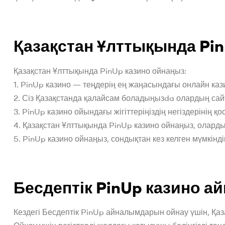
Қазақстан Ұлттықында Pi
Қазақстан Ұлттықында PinUp казино ойнаңыз:
1. PinUp казино — теңдерің ең жаңасындағы онлайн ка
2. Сіз Қазақстанда қалайсам боладыңызda олардың сайт
3. PinUp казино ойындағы жігіттеріңіздің негіздерінің 
4. Қазақстан Ұлттықында PinUp казино ойнаңыз, олардың
5. PinUp казино ойнаңыз, сондықтан кез келген мүмкіндік
Бесдептік PinUp казино 
Кездегі Бесдептік PinUp айналымдарын ойнау үшін, Қаза