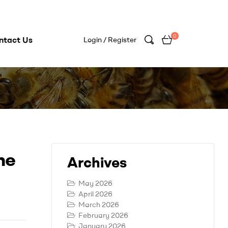
0
ntact Us
Login / Register
ne
Archives
May 2026
April 2026
March 2026
February 2026
January 2026