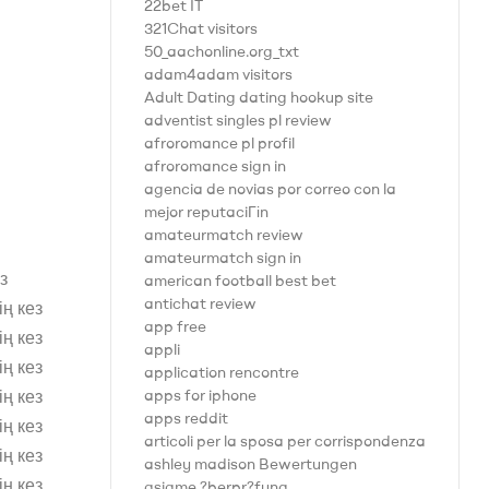
22bet IT
321Chat visitors
50_aachonline.org_txt
adam4adam visitors
Adult Dating dating hookup site
adventist singles pl review
afroromance pl profil
afroromance sign in
agencia de novias por correo con la
mejor reputaciГіn
amateurmatch review
amateurmatch sign in
american football best bet
antichat review
app free
appli
application rencontre
apps for iphone
apps reddit
articoli per la sposa per corrispondenza
ashley madison Bewertungen
asiame ?berpr?fung