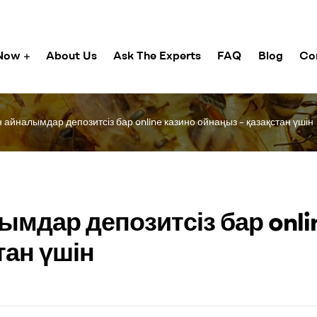
Now
About Us
Ask The Experts
FAQ
Blog
Co
н айналымдар депозитсіз бар online казино ойнаңыз – қазақстан үшін
лымдар депозитсіз бар onli
тан үшін