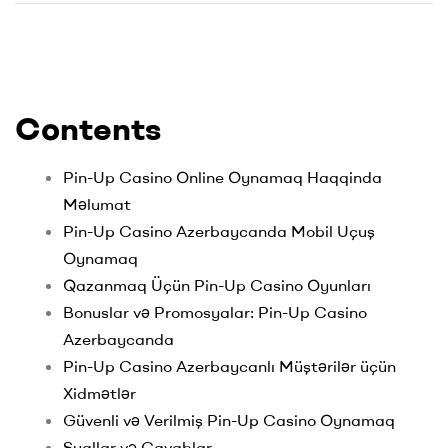
Contents
Pin-Up Casino Online Oynamaq Haqqinda
Məlumat
Pin-Up Casino Azerbaycanda Mobil Uçuş
Oynamaq
Qazanmaq Üçün Pin-Up Casino Oyunları
Bonuslar və Promosyalar: Pin-Up Casino
Azerbaycanda
Pin-Up Casino Azerbaycanlı Müştərilər üçün
Xidmətlər
Güvenli və Verilmiş Pin-Up Casino Oynamaq
Suallar və Cavablar