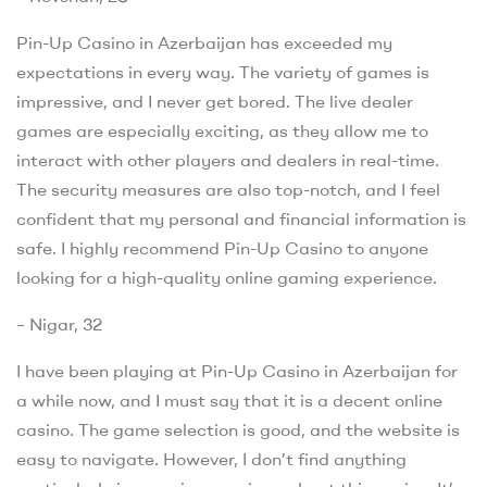
Pin-Up Casino in Azerbaijan has exceeded my
expectations in every way. The variety of games is
impressive, and I never get bored. The live dealer
games are especially exciting, as they allow me to
interact with other players and dealers in real-time.
The security measures are also top-notch, and I feel
confident that my personal and financial information is
safe. I highly recommend Pin-Up Casino to anyone
looking for a high-quality online gaming experience.
– Nigar, 32
I have been playing at Pin-Up Casino in Azerbaijan for
a while now, and I must say that it is a decent online
casino. The game selection is good, and the website is
easy to navigate. However, I don’t find anything