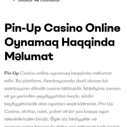
Pin-Up Casino Online
Oynamaq Haqqinda
Məlumat
Pin-Up
Casino online oynamaq haqqinda məlumat
edin. Bu platform, Azerbaycanda daxil olunan bir
azərbaycan dilində casino tətbiqidir. İstədiyiniz zaman
və ya yerindən qeydiyyatdan keçib, sizdin
keyfiyyətinizdə olan oyunları seçə bilərsiniz. Pin-Up
Casino, slotlar, rulet, poker və bir çox başqa oyun
təkniklərindən biridir. Əgər siz hədiyyələr və
promosyonlar haqqında daha çox məlumat istəyirsiniz,