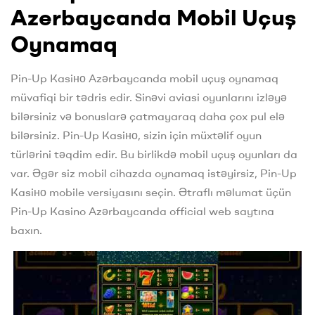
Azerbaycanda Mobil Uçuş
Oynamaq
Pin-Up Kasiно Azərbaycanda mobil uçuş oynamaq
müvafiqi bir tədris edir. Sinəvi aviasi oyunlarını izləyə
bilərsiniz və bonuslarə çatmayaraq daha çox pul elə
bilərsiniz. Pin-Up Kasiно, sizin için müxtəlif oyun
türlərini təqdim edir. Bu birlikdə mobil uçuş oyunları da
var. Əgər siz mobil cihazda oynamaq istəyirsiz, Pin-Up
Kasiно mobile versiyasını seçin. Ətraflı məlumat üçün
Pin-Up Kasino Azərbaycanda official web saytına
baxın.