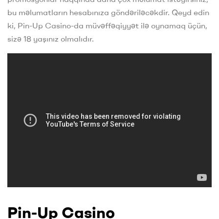
bu məlumatların hesabınıza göndəriləcəkdir. Qeyd edin
ki, Pin-Up Casino-da müvəffəqiyyət ilə oynamaq üçün,
sizə 18 yaşınız olmalıdır.
Pin-Up Casino