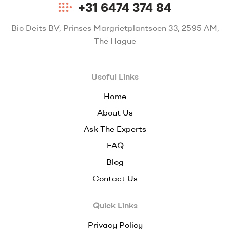
+31 6474 374 84
Bio Deits BV, Prinses Margrietplantsoen 33, 2595 AM,
The Hague
Useful Links
Home
About Us
Ask The Experts
FAQ
Blog
Contact Us
Quick Links
Privacy Policy