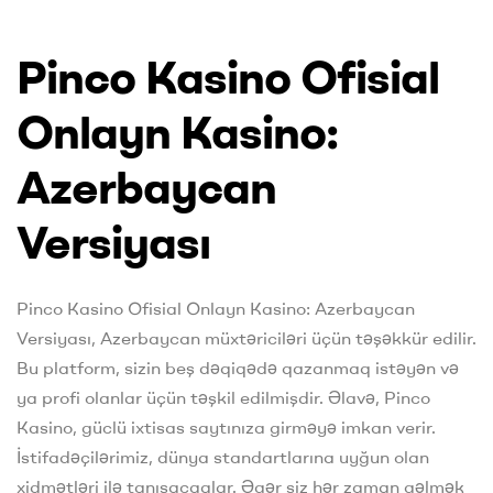
Pinco Kasino Ofisial
Onlayn Kasino:
Azerbaycan
Versiyası
Pinco Kasino Ofisial Onlayn Kasino: Azerbaycan
Versiyası, Azerbaycan müxtəriciləri üçün təşəkkür edilir.
Bu platform, sizin beş dəqiqədə qazanmaq istəyən və
ya profi olanlar üçün təşkil edilmişdir. Əlavə, Pinco
Kasino, güclü ixtisas saytınıza girməyə imkan verir.
İstifadəçilərimiz, dünya standartlarına uyğun olan
xidmətləri ilə tanışacaqlar. Əgər siz hər zaman gəlmək