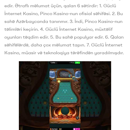
edir. Ətraflı məlumat üçün, qalan 6 sətirdir: 1. Güclü
İnternet Kasino, Pinco Kasino-nun ofisial səhifəsi. 2. Bu
sahə Azərbaycanda tanınmır. 3. İndi, Pinco Kasino-nun
təlimləri keçirin. 4. Güclü İnternet Kasino, müxtəlif
oyunları təqdim edir. 5. Bu sahə populyar edir. 6. Qalan
səhifələrdə, daha çox məlumat tapın. 7. Güclü İnternet
Kasino, müasir və teknoloqiya tərəfindən yaradılmışdır.