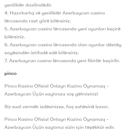
yeniliklər daxilindədir.
4. Hazırkarlıq və yeniliklər Azerbaycan casino
lərcasında rast görə bilərsiniz.
5. Azerbaycan casino lərcasında yeni oyunları keçirə
bilərsiniz.
6. Azerbaycan casino lərcasında olan oyunlar dəstəy
sayəsindən istifadə edə bilərsiniz.
7. Azerbaycan casino lərcasında yeni fikirlər keçirilir.
pinco
Pinco Kasino Ofisial Onlayn Kazino Oynamaq –
Azerbaycan Üçün saytınıza xoş gəlmisiniz!
Siz sual vermək isdəsinizse, faq sahəsinə baxın.
Pinco Kasino Ofisial Onlayn Kazino Oynamaq –
Azerbaycan Üçün saytımız sizin için təşəkkür edir.