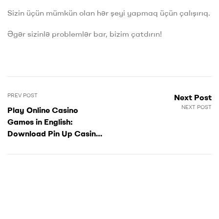
Sizin üçün mümkün olan hər şeyi yapmaq üçün çalışırıq.
Əgər sizinlə problemlər bar, bizim çatdırın!
PREV POST
Next Post
NEXT POST
Play Online Casino
Games in English:
Download Pin Up Casino
App for Android in India