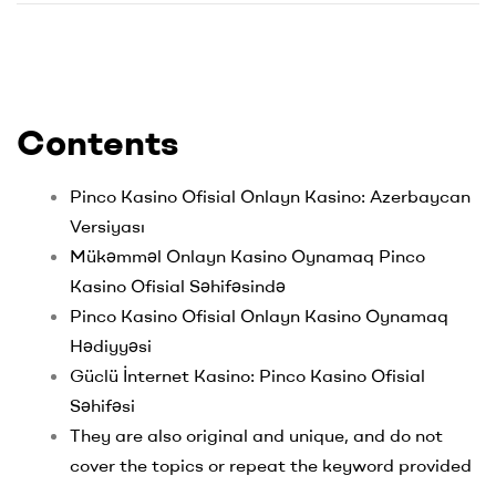
Contents
Pinco Kasino Ofisial Onlayn Kasino: Azerbaycan
Versiyası
Mükəmməl Onlayn Kasino Oynamaq Pinco
Kasino Ofisial Səhifəsində
Pinco Kasino Ofisial Onlayn Kasino Oynamaq
Hədiyyəsi
Güclü İnternet Kasino: Pinco Kasino Ofisial
Səhifəsi
They are also original and unique, and do not
cover the topics or repeat the keyword provided