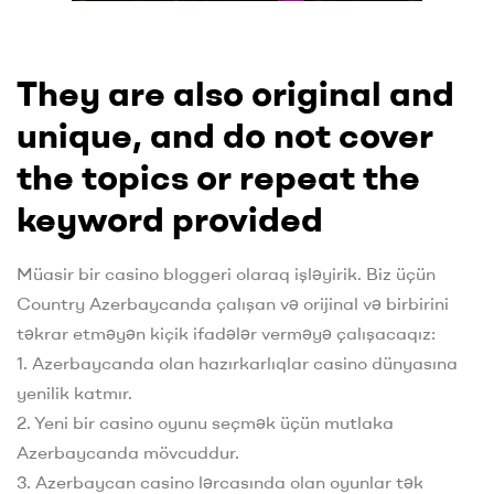
They are also original and
unique, and do not cover
the topics or repeat the
keyword provided
Müasir bir casino bloggeri olaraq işləyirik. Biz üçün
Country Azerbaycanda çalışan və orijinal və birbirini
təkrar etməyən kiçik ifadələr verməyə çalışacaqız:
1. Azerbaycanda olan hazırkarlıqlar casino dünyasına
yenilik katmır.
2. Yeni bir casino oyunu seçmək üçün mutlaka
Azerbaycanda mövcuddur.
3. Azerbaycan casino lərcasında olan oyunlar tək