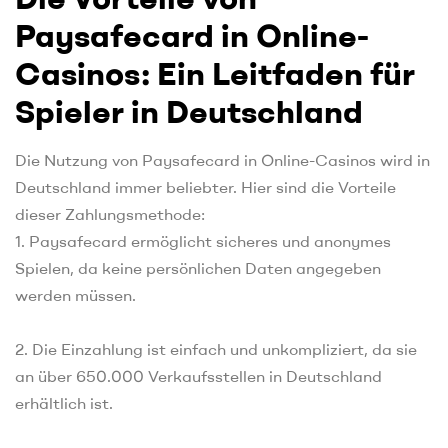
Paysafecard in Online-
Casinos: Ein Leitfaden für
Spieler in Deutschland
Die Nutzung von Paysafecard in Online-Casinos wird in
Deutschland immer beliebter. Hier sind die Vorteile
dieser Zahlungsmethode:
1. Paysafecard ermöglicht sicheres und anonymes
Spielen, da keine persönlichen Daten angegeben
werden müssen.
2. Die Einzahlung ist einfach und unkompliziert, da sie
an über 650.000 Verkaufsstellen in Deutschland
erhältlich ist.