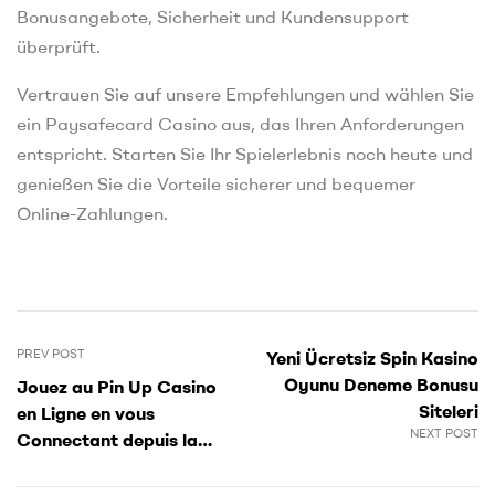
Bonusangebote, Sicherheit und Kundensupport
überprüft.
Vertrauen Sie auf unsere Empfehlungen und wählen Sie
ein Paysafecard Casino aus, das Ihren Anforderungen
entspricht. Starten Sie Ihr Spielerlebnis noch heute und
genießen Sie die Vorteile sicherer und bequemer
Online-Zahlungen.
PREV POST
Yeni Ücretsiz Spin Kasino
Oyunu Deneme Bonusu
Jouez au Pin Up Casino
Siteleri
en Ligne en vous
NEXT POST
Connectant depuis la
RDC – Découvrez notre
Guide Exclusif