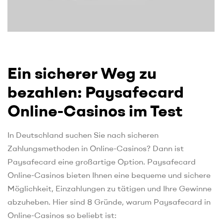
Ein sicherer Weg zu
bezahlen: Paysafecard
Online-Casinos im Test
In Deutschland suchen Sie nach sicheren
Zahlungsmethoden in Online-Casinos? Dann ist
Paysafecard eine großartige Option. Paysafecard
Online-Casinos bieten Ihnen eine bequeme und sichere
Möglichkeit, Einzahlungen zu tätigen und Ihre Gewinne
abzuheben. Hier sind 8 Gründe, warum Paysafecard in
Online-Casinos so beliebt ist: