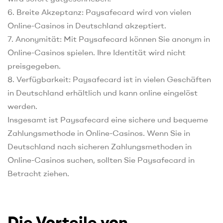
6. Breite Akzeptanz: Paysafecard wird von vielen
Online-Casinos in Deutschland akzeptiert.
7. Anonymität: Mit Paysafecard können Sie anonym in
Online-Casinos spielen. Ihre Identität wird nicht
preisgegeben.
8. Verfügbarkeit: Paysafecard ist in vielen Geschäften
in Deutschland erhältlich und kann online eingelöst
werden.
Insgesamt ist Paysafecard eine sichere und bequeme
Zahlungsmethode in Online-Casinos. Wenn Sie in
Deutschland nach sicheren Zahlungsmethoden in
Online-Casinos suchen, sollten Sie Paysafecard in
Betracht ziehen.
Die Vorteile von