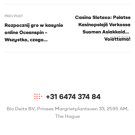
PREV POST
Casino Slotexo: Pelatse
Kasinopelejä Verkossa
Rozpocznij gre w kasynie
Suomen Asiakkaiden
online Oceanspin –
NEXT POST
Voiottama!
Wszystko, czego
potrzebujesz wiedzieć!
+31 6474 374 84
Bio Deits BV, Prinses Margrietplantsoen 33, 2595 AM,
The Hague