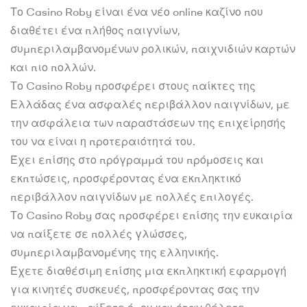
Το Casino Roby είναι ένα νέο online καζίνο που
διαθέτει ένα πλήθος παιγνίων,
συμπεριλαμβανομένων ρολικών, παιχνιδιών καρτών
και πιο πολλών.
Το Casino Roby προσφέρει στους παίκτες της
Ελλάδας ένα ασφαλές περιβάλλον παιγνίδων, με
την ασφάλεια των παραστάσεων της επιχείρησής
του να είναι η προτεραιότητά του.
Έχει επίσης στο πρόγραμμά του πρόμοσεις και
εκπτώσεις, προσφέροντας ένα εκπληκτικό
περιβάλλον παιγνίδων με πολλές επιλογές.
Το Casino Roby σας προσφέρει επίσης την ευκαιρία
να παίξετε σε πολλές γλώσσες,
συμπεριλαμβανομένης της ελληνικής.
Έχετε διαθέσιμη επίσης μια εκπληκτική εφαρμογή
για κινητές συσκευές, προσφέροντας σας την