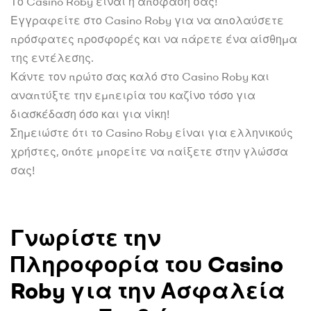
Το Casino Roby είναι η απόφασή σας!
Εγγραφείτε στο Casino Roby για να απολαύσετε
πρόσφατες προσφορές και να πάρετε ένα αίσθημα
της εντέλεσης.
Κάντε τον πρώτο σας καλό στο Casino Roby και
αναπτύξτε την εμπειρία του καζίνο τόσο για
διασκέδαση όσο και για νίκη!
Σημειώστε ότι το Casino Roby είναι για ελληνικούς
χρήστες, οπότε μπορείτε να παίξετε στην γλώσσα
σας!
Γνωρίστε την
Πληροφορία του Casino
Roby για την Ασφαλεία