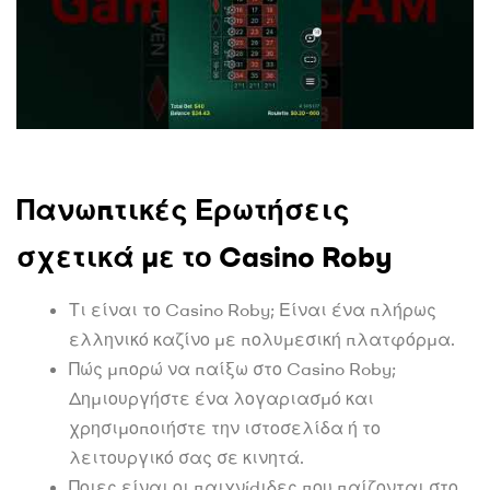
Πανωπτικές Ερωτήσεις
σχετικά με το Casino Roby
Τι είναι το Casino Roby; Είναι ένα πλήρως
ελληνικό καζίνο με πολυμεσική πλατφόρμα.
Πώς μπορώ να παίξω στο Casino Roby;
Δημιουργήστε ένα λογαριασμό και
χρησιμοποιήστε την ιστοσελίδα ή το
λειτουργικό σας σε κινητά.
Ποιες είναι οι παιχνídιδες που παίζονται στο