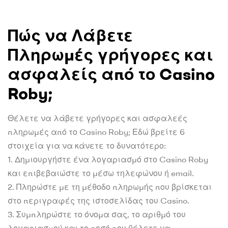
Πώς να Λάβετε
Πληρωμές γρήγορες και
ασφαλείς από το Casino
Roby;
Θέλετε να λάβετε γρήγορες και ασφαλεές
πληρωμές από το Casino Roby; Εδώ βρείτε 6
στοιχεία για να κάνετε το δυνατότερο:
1. Δημιουργήστε ένα λογαριασμό στο Casino Roby
και επιβεβαιώστε το μέσω τηλεφώνου ή email.
2. Πληρώστε με τη μέθοδο πληρωμής που βρίσκεται
στο περιγραφές της ιστοσελίδας του Casino.
3. Συμπληρώστε το όνομα σας, το αριθμό του