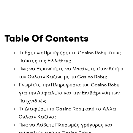
Table Of Contents
Τι Éχει να Προσφέρει το Casino Roby στους
Παίκτες της Ελλάδας;
Πώς να Ξεκινήσετε να Μπαίνετε στον Κόσμο
του Ονλαιν Καζίνο με το Casino Roby;
Γνωρίστε την Πληροφορία του Casino Roby
για την Ασφαλεία και την Επιβάρυνση των
Παιχνιδιών;
Τι Διαφέρει το Casino Roby από τα Άλλα
Ονλαιν Καζίνα;
Πώς να Λάβετε Πληρωμές γρήγορες και
ασφαλείς από το Casino Roby;