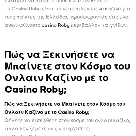
ευκαιρία να παίξετε όπου και όταν θέλετε.
Το Casino Roby είναι το νέο επιλεγόμενο καζίνο για
τους παίκτες της Ελλάδας, προσφέροντάς σας ένα
ανεπιφύλακτο
casino Roby
περιβάλλον παιγνίδων.
Πώς να Ξεκινήσετε να
Μπαίνετε στον Κόσμο του
Ονλαιν Καζίνο με το
Casino Roby;
Πώς να Ξεκινήσετε να Μπαίνετε στον Κόσμο του
Ονλαιν Καζίνο με το Casino Roby;
Θέλετε να εισέλθετε στον κόσμο του ονλαιν καζίνο,
αλλά δεν ξέρετε πώς να αρχίσετε;