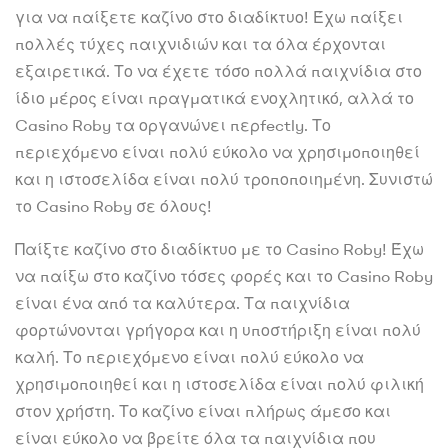
για να παίξετε καζίνο στο διαδίκτυο! Έχω παίξει
πολλές τύχες παιχνιδιών και τα όλα έρχονται
εξαιρετικά. Το να έχετε τόσο πολλά παιχνίδια στο
ίδιο μέρος είναι πραγματικά ενοχλητικό, αλλά το
Casino Roby τα οργανώνει περfectly. Το
περιεχόμενο είναι πολύ εύκολο να χρησιμοποιηθεί
και η ιστοσελίδα είναι πολύ τροποποιημένη. Συνιστώ
το Casino Roby σε όλους!
Παίξτε καζίνο στο διαδίκτυο με το Casino Roby! Έχω
να παίξω στο καζίνο τόσες φορές και το Casino Roby
είναι ένα από τα καλύτερα. Τα παιχνίδια
φορτώνονται γρήγορα και η υποστήριξη είναι πολύ
καλή. Το περιεχόμενο είναι πολύ εύκολο να
χρησιμοποιηθεί και η ιστοσελίδα είναι πολύ φιλική
στον χρήστη. Το καζίνο είναι πλήρως άμεσο και
είναι εύκολο να βρείτε όλα τα παιχνίδια που