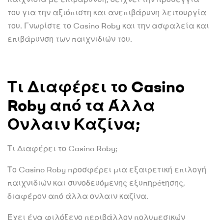
του για την αξιόπιστη και ανεπιβάρυνη λειτουργία
του. Γνωρίστε το Casino Roby και την ασφαλεία και
επιβάρυνση των παιχνιδιών του.
Τι Διαφέρει το Casino
Roby από τα Άλλα
Ονλαιν Καζίνα;
Τι Διαφέρει το Casino Roby;
Το Casino Roby προσφέρει μια εξαιρετική επιλογή
παιχνιδιών και συνοδευόμενης εξυπηρétησης,
διαφέρον από άλλα ονλαιν καζίνα.
Έχει ένα φιλόξενο περιβάλλον πολυμεσικών