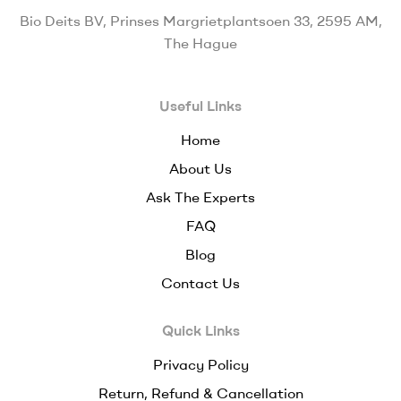
Bio Deits BV, Prinses Margrietplantsoen 33, 2595 AM,
The Hague
Useful Links
Home
About Us
Ask The Experts
FAQ
Blog
Contact Us
Quick Links
Privacy Policy
Return, Refund & Cancellation