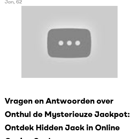
Jan, 62
Vragen en Antwoorden over
Onthul de Mysterieuze Jackpot:
Ontdek Hidden Jack in Online