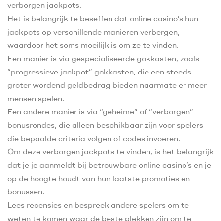
verborgen jackpots.
Het is belangrijk te beseffen dat online casino’s hun
jackpots op verschillende manieren verbergen,
waardoor het soms moeilijk is om ze te vinden.
Een manier is via gespecialiseerde gokkasten, zoals
“progressieve jackpot” gokkasten, die een steeds
groter wordend geldbedrag bieden naarmate er meer
mensen spelen.
Een andere manier is via “geheime” of “verborgen”
bonusrondes, die alleen beschikbaar zijn voor spelers
die bepaalde criteria volgen of codes invoeren.
Om deze verborgen jackpots te vinden, is het belangrijk
dat je je aanmeldt bij betrouwbare online casino’s en je
op de hoogte houdt van hun laatste promoties en
bonussen.
Lees recensies en bespreek andere spelers om te
weten te komen waar de beste plekken zijn om te