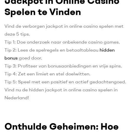
Jackpot in Online Casino
Spelen te Vinden
Vind de verborgen jackpot in online casino spelen met
deze 5 tips.
Tip 1: Doe onderzoek naar onbekende casino games.
Tip 2: Lees de spelregels en betaaltableau
hidden
bonus
goed door.
Tip 3: Profiteer van bonusaanbiedingen en vrije spins.
Tip 4: Zet een limiet en stel doelwitten.
Tip 5: Speel met een positief en actief gedachtengoed.
Vind nu de hidden jackpot in online casino spelen in
Nederland!
Onthulde Geheimen: Hoe