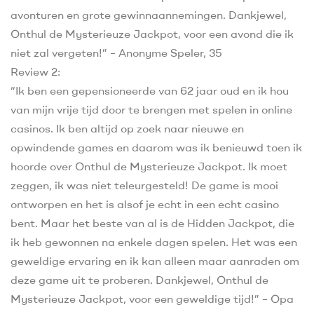
avonturen en grote gewinnaannemingen. Dankjewel,
Onthul de Mysterieuze Jackpot, voor een avond die ik
niet zal vergeten!” – Anonyme Speler, 35
Review 2:
“Ik ben een gepensioneerde van 62 jaar oud en ik hou
van mijn vrije tijd door te brengen met spelen in online
casinos. Ik ben altijd op zoek naar nieuwe en
opwindende games en daarom was ik benieuwd toen ik
hoorde over Onthul de Mysterieuze Jackpot. Ik moet
zeggen, ik was niet teleurgesteld! De game is mooi
ontworpen en het is alsof je echt in een echt casino
bent. Maar het beste van al is de Hidden Jackpot, die
ik heb gewonnen na enkele dagen spelen. Het was een
geweldige ervaring en ik kan alleen maar aanraden om
deze game uit te proberen. Dankjewel, Onthul de
Mysterieuze Jackpot, voor een geweldige tijd!” – Opa