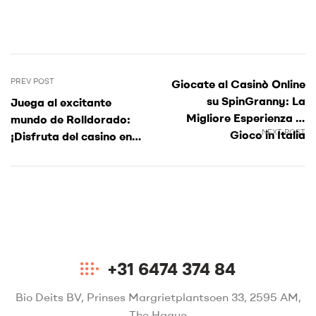
PREV POST
Giocate al Casinò Online
su SpinGranny: La
Juega al excitante
Migliore Esperienza di
mundo de Rolldorado:
NEXT POST
Gioco in Italia
¡Disfruta del casino en
línea desde España!
+31 6474 374 84
Bio Deits BV, Prinses Margrietplantsoen 33, 2595 AM,
The Hague