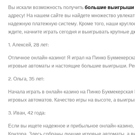
Вы искали возможность получить
большие выигрыши 
адресу! На нашем сайте вы найдете множество увлекат
надежную платежную систему. Кроме того, наши кругло
ждите, начните играть сегодня и выигрывать крупные д
1. Алексей, 28 лет:
Отличное онлайн-казино! Я играл на Пинко Букмекерск
игровые автоматы и настоящие большие выигрыши. Ре
2. Ольга, 35 лет:
Начала играть в онлайн-казино на Пинко Букмекерская
игровых автоматов. Качество игры на высоте, а выигр
3. Иван, 42 года:
Если вы ищете надежное и прибыльное онлайн-казино,
Контора. Здесь собраны лучшие игровые автоматы, а в