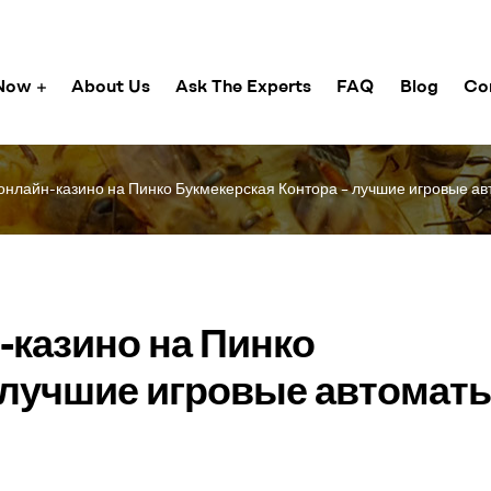
Now
About Us
Ask The Experts
FAQ
Blog
Co
 онлайн-казино на Пинко Букмекерская Контора – лучшие игровые а
-казино на Пинко
 лучшие игровые автоматы