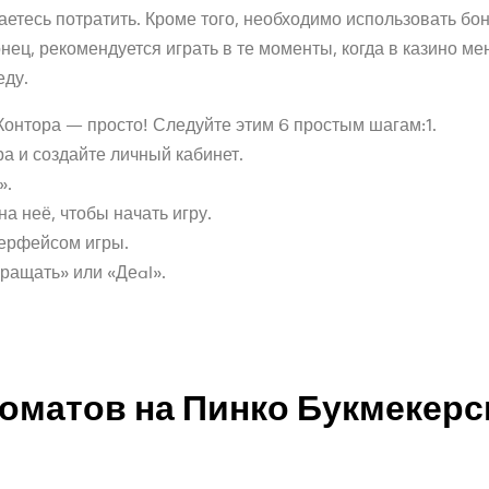
етесь потратить. Кроме того, необходимо использовать бо
ец, рекомендуется играть в те моменты, когда в казино м
еду.
Контора — просто! Следуйте этим 6 простым шагам:1.
а и создайте личный кабинет.
».
а неё, чтобы начать игру.
терфейсом игры.
Вращать» или «Деal».
оматов на Пинко Букмекерс