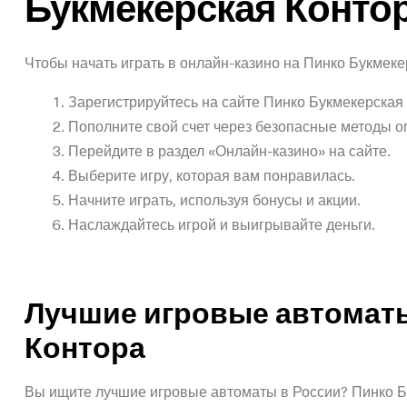
Букмекерская Конто
Чтобы начать играть в онлайн-казино на Пинко Букмеке
Зарегистрируйтесь на сайте Пинко Букмекерская
Пополните свой счет через безопасные методы о
Перейдите в раздел «Онлайн-казино» на сайте.
Выберите игру, которая вам понравилась.
Начните играть, используя бонусы и акции.
Наслаждайтесь игрой и выигрывайте деньги.
Лучшие игровые автоматы
Контора
Вы ищите лучшие игровые автоматы в России? Пинко Б