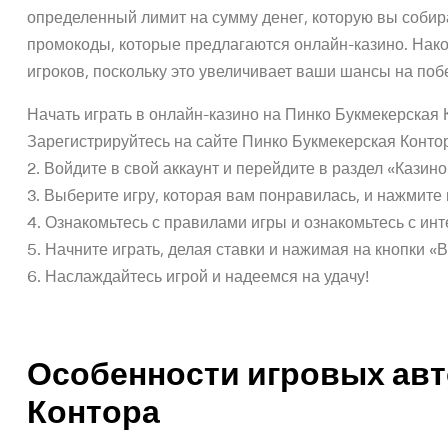
определенный лимит на сумму денег, которую вы собира
промокоды, которые предлагаются онлайн-казино. Након
игроков, поскольку это увеличивает ваши шансы на поб
Начать играть в онлайн-казино на Пинко Букмекерская 
Зарегистрируйтесь на сайте Пинко Букмекерская Контор
2. Войдите в свой аккаунт и перейдите в раздел «Казино
3. Выберите игру, которая вам понравилась, и нажмите н
4. Ознакомьтесь с правилами игры и ознакомьтесь с ин
5. Начните играть, делая ставки и нажимая на кнопки «
6. Наслаждайтесь игрой и надеемся на удачу!
Особенности игровых авт
Контора