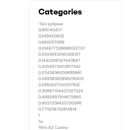
Categories
! Без рубрики
0,199745457
0,549420802
0,680057098
0.014877538686022707
0.03339450161328317
0.1442209547440847
0.20549712413917542
0.21143836200699861
0.24959390896216405
0.2960027033137932
0.30967104407027024
0.4982997914675865
0.6037258420720096
0.7713218742814814
1
1w
1Win AZ Casino