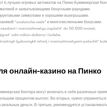
т 6 лучших игровых автоматов на Пинко Букмекерская Кон
 тематикой и захватывающими бонусными раундами.
ми фруктовыми символами и хорошими выигрышами.
еханикой “avalanche reels” и многочисленными бонусами.
 zvezdami i vozmozhnostyu zaplatit’ do 50 000 monet.
rat’ odin milion dollarov i bolshe.
rastnyh lyubovnykh istorij i vozmozhnostyami poluchit’ bol
я онлайн-казино на Пинко
кмекерская Контора могут включать в себя различные прие
большим процентом выплат. Во-вторых, нужно упражняться
а реальные деньги. В-третьих, рекомендуется устанавливат