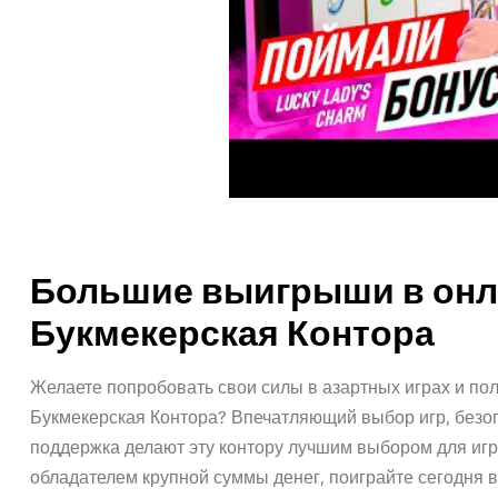
Большие выигрыши в онла
Букмекерская Контора
Желаете попробовать свои силы в азартных играх и по
Букмекерская Контора? Впечатляющий выбор игр, безоп
поддержка делают эту контору лучшим выбором для игр
обладателем крупной суммы денег, поиграйте сегодня в