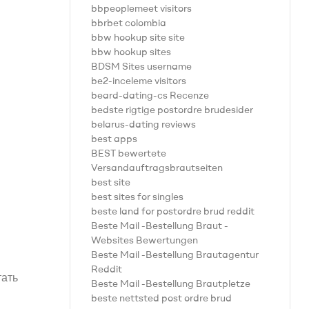
bbpeoplemeet visitors
bbrbet colombia
bbw hookup site site
bbw hookup sites
BDSM Sites username
be2-inceleme visitors
beard-dating-cs Recenze
bedste rigtige postordre brudesider
belarus-dating reviews
best apps
BEST bewertete
Versandauftragsbrautseiten
best site
best sites for singles
beste land for postordre brud reddit
Beste Mail -Bestellung Braut -
Websites Bewertungen
Beste Mail -Bestellung Brautagentur
Reddit
тать
Beste Mail -Bestellung Brautpletze
beste nettsted post ordre brud