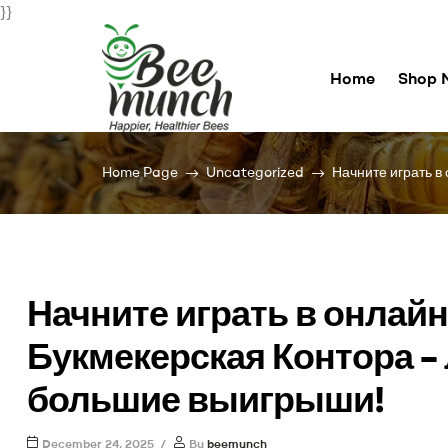
}}
Home
Shop 
Bee
Home Page
Uncategorized
Начните играть в
Munch
For
Happier
Healthier
Начните играть в онлайн
Bees
Букмекерская Контора –
большие выигрыши!
December 24, 2025
By
beemunch