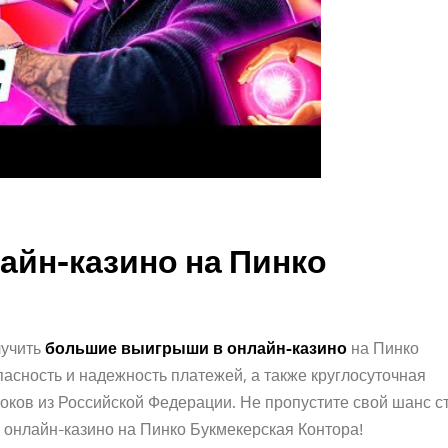
йн-казино на Пинко
лучить
большие выигрыши в онлайн-казино
на Пинко
асность и надежность платежей, а также круглосуточная
оков из Российской Федерации. Не пропустите свой шанс с
 онлайн-казино на Пинко Букмекерская Контора!