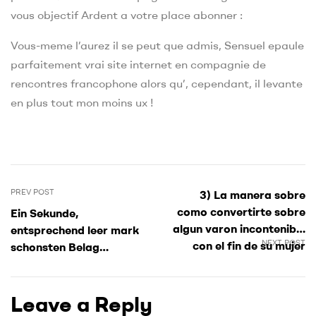
vous objectif Ardent a votre place abonner :
Vous-meme l’aurez il se peut que admis, Sensuel epaule
parfaitement vrai site internet en compagnie de
rencontres francophone alors qu’, cependant, il levante
en plus tout mon moins ux !
PREV POST
3) La manera sobre
como convertirte sobre
Ein Sekunde,
algun varon incontenible
entsprechend leer mark
NEXT POST
con el fin de su mujer
schonsten Belag
perfecta
crapahuter Zeiten, der
Sicht unter anderem man
Leave a Reply
spurt