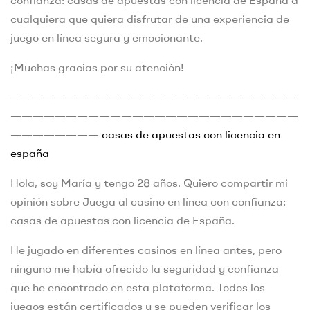
cualquiera que quiera disfrutar de una experiencia de
juego en línea segura y emocionante.
¡Muchas gracias por su atención!
——————————————————————————
——————————————————————————
————————
casas de apuestas con licencia en
españa
Hola, soy María y tengo 28 años. Quiero compartir mi
opinión sobre Juega al casino en línea con confianza:
casas de apuestas con licencia de España.
He jugado en diferentes casinos en línea antes, pero
ninguno me había ofrecido la seguridad y confianza
que he encontrado en esta plataforma. Todos los
juegos están certificados y se pueden verificar los