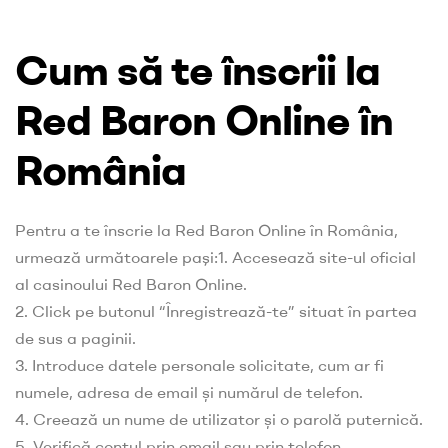
Cum să te înscrii la
Red Baron Online în
România
Pentru a te înscrie la Red Baron Online în România,
urmează următoarele paşi:1. Accesează site-ul oficial
al casinoului Red Baron Online.
2. Click pe butonul “Înregistrează-te” situat în partea
de sus a paginii.
3. Introduce datele personale solicitate, cum ar fi
numele, adresa de email și numărul de telefon.
4. Creează un nume de utilizator și o parolă puternică.
5. Verifică contul prin email sau prin telefon.