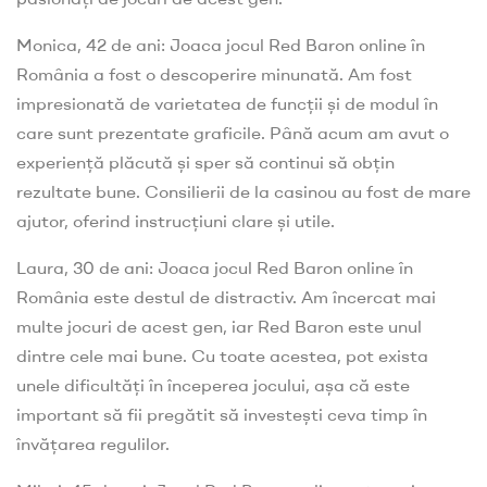
Monica, 42 de ani: Joaca jocul Red Baron online în
România a fost o descoperire minunată. Am fost
impresionată de varietatea de funcții și de modul în
care sunt prezentate graficile. Până acum am avut o
experiență plăcută și sper să continui să obțin
rezultate bune. Consilierii de la casinou au fost de mare
ajutor, oferind instrucțiuni clare și utile.
Laura, 30 de ani: Joaca jocul Red Baron online în
România este destul de distractiv. Am încercat mai
multe jocuri de acest gen, iar Red Baron este unul
dintre cele mai bune. Cu toate acestea, pot exista
unele dificultăți în începerea jocului, așa că este
important să fii pregătit să investești ceva timp în
învățarea regulilor.