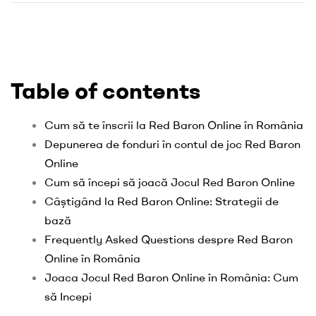
Table of contents
Cum să te înscrii la Red Baron Online în România
Depunerea de fonduri în contul de joc Red Baron
Online
Cum să începi să joacă Jocul Red Baron Online
Câștigând la Red Baron Online: Strategii de
bază
Frequently Asked Questions despre Red Baron
Online în România
Joaca Jocul Red Baron Online în România: Cum
să Incepi