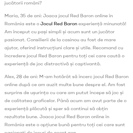
jucătorii români?
Maria, 35 de ani: Joaca jocul Red Baron online în
România este o
Jocul Red Baron
experiență minunată!
Am început cu pași simpli și acum sunt un jucător
pasionat. Consilierii de la casinou au fost de mare
ajutor, oferind instrucțiuni clare și utile. Recomand cu
încredere jocul Red Baron pentru toți cei care caută o
experiență de joc distractivă și captivantă.
Alex, 28 de ani: M-am hotărât să încerc jocul Red Baron
online după ce am auzit multe bune despre el. Am fost
surprins de ușurința cu care am putut începe să joc și
de calitatea graficelor. Până acum am avut parte de o
experiență plăcută și sper să continui să obțin
rezultate bune. Joaca jocul Red Baron online în
România este o opțiune bună pentru toți cei care sunt
pasionați de jocuri de acest gen.