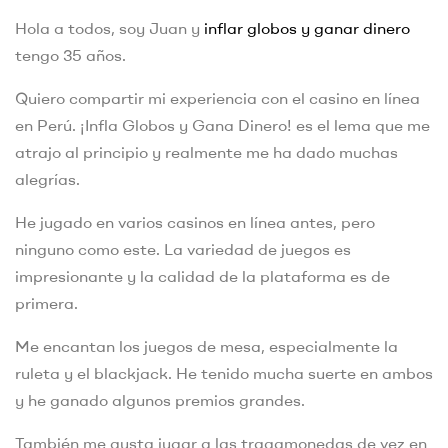
Hola a todos, soy Juan y
inflar globos y ganar dinero
tengo 35 años.
Quiero compartir mi experiencia con el casino en línea
en Perú. ¡Infla Globos y Gana Dinero! es el lema que me
atrajo al principio y realmente me ha dado muchas
alegrías.
He jugado en varios casinos en línea antes, pero
ninguno como este. La variedad de juegos es
impresionante y la calidad de la plataforma es de
primera.
Me encantan los juegos de mesa, especialmente la
ruleta y el blackjack. He tenido mucha suerte en ambos
y he ganado algunos premios grandes.
También me gusta jugar a las tragamonedas de vez en