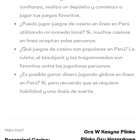
confianza, realiza un depósito y comienza a
jugar tus juegos favoritos.
¿Puedo jugar juegos de casino en línea en Perú
utilizando mi moneda local? Sí, muchos casinos
en línea aceptan soles peruanos.
¿Qué juegos de casino son populares en Perú? La
ruleta, el blackjack y las tragamonedas son
favoritos entre los jugadores peruanos.
¿Es posible ganar dinero jugando globos en línea
en Perú? Sí, pero recuerda que se requiere
habilidad y una dosis de suerte.
PREV POST
Gra W Kasyno Plinko
Plinko Gry Hazardowe
Recensioni Casino: