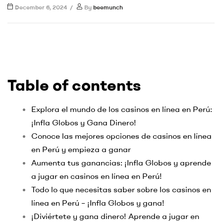
December 6, 2024
By
beemunch
Table of contents
Explora el mundo de los casinos en línea en Perú:
¡Infla Globos y Gana Dinero!
Conoce las mejores opciones de casinos en línea
en Perú y empieza a ganar
Aumenta tus ganancias: ¡Infla Globos y aprende
a jugar en casinos en línea en Perú!
Todo lo que necesitas saber sobre los casinos en
línea en Perú – ¡Infla Globos y gana!
¡Diviértete y gana dinero! Aprende a jugar en