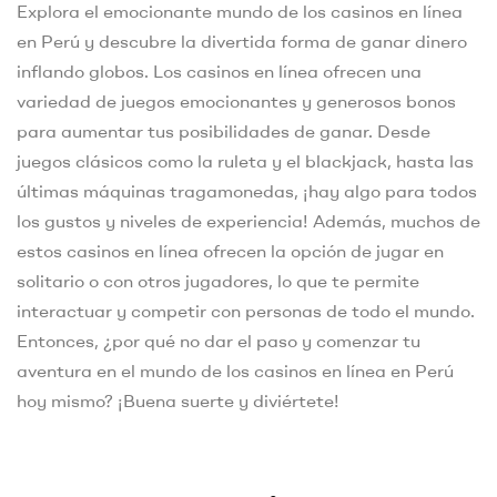
Explora el emocionante mundo de los casinos en línea
en Perú y descubre la divertida forma de ganar dinero
inflando globos. Los casinos en línea ofrecen una
variedad de juegos emocionantes y generosos bonos
para aumentar tus posibilidades de ganar. Desde
juegos clásicos como la ruleta y el blackjack, hasta las
últimas máquinas tragamonedas, ¡hay algo para todos
los gustos y niveles de experiencia! Además, muchos de
estos casinos en línea ofrecen la opción de jugar en
solitario o con otros jugadores, lo que te permite
interactuar y competir con personas de todo el mundo.
Entonces, ¿por qué no dar el paso y comenzar tu
aventura en el mundo de los casinos en línea en Perú
hoy mismo? ¡Buena suerte y diviértete!