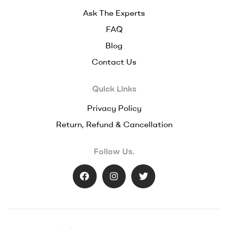
Ask The Experts
FAQ
Blog
Contact Us
Quick Links
Privacy Policy
Return, Refund & Cancellation
Follow Us.