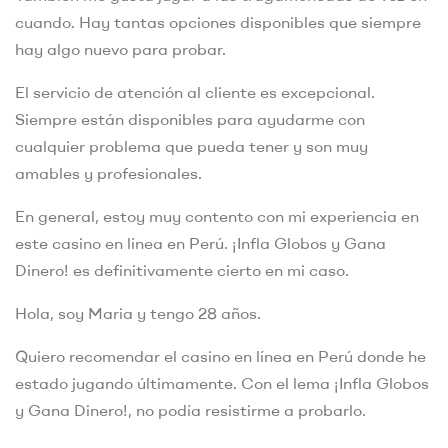
cuando. Hay tantas opciones disponibles que siempre
hay algo nuevo para probar.
El servicio de atención al cliente es excepcional.
Siempre están disponibles para ayudarme con
cualquier problema que pueda tener y son muy
amables y profesionales.
En general, estoy muy contento con mi experiencia en
este casino en línea en Perú. ¡Infla Globos y Gana
Dinero! es definitivamente cierto en mi caso.
Hola, soy Maria y tengo 28 años.
Quiero recomendar el casino en línea en Perú donde he
estado jugando últimamente. Con el lema ¡Infla Globos
y Gana Dinero!, no podía resistirme a probarlo.