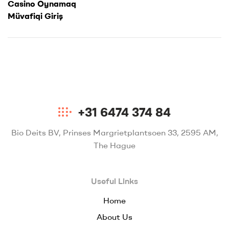
Casino Oynamaq
Müvafiqi Giriş
+31 6474 374 84
Bio Deits BV, Prinses Margrietplantsoen 33, 2595 AM,
The Hague
Useful Links
Home
About Us