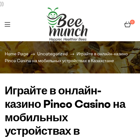
}}
0
Bee
Home Page
Uncategorized
Играйте в онлайн-казино
Munch
Pinco Casino на мобильных устройствах в Казахстане
Играйте в онлайн-
казино Pinco Casino на
мобильных
устройствах в