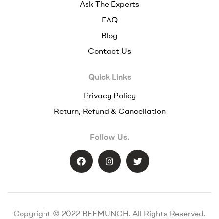
Ask The Experts
FAQ
Blog
Contact Us
Quick Links
Privacy Policy
Return, Refund & Cancellation
Follow Us.
Copyright © 2022 BEEMUNCH. All Rights Reserved.