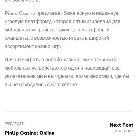
Pinco Casino предлагает безопасную и надежную
игровую платформу, которая оптимизирована для
мобильных устройств, таких как смартфоны и
планшеты, с возможностью играть в широкий
ассортимент казино-игр.
Начните играть в онлайн-казино Pinco Casino на
мобильных устройствах сегодня и наслаждайтесь
увлекательными и выгодными возможностями, где бы
вы не находились в Казахстане.
PREV POST
Next Post
NEXT POST
PinUp Casino: Online