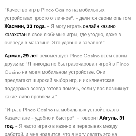
“Качество игр в Pinco Casino на мобильных
устройствах просто отличное”, – делится своим опытом
Жасмин, 33 года
. – Я могу играть
онлайн казино
казахстан
в свои любимые игры, где угодно, даже в
очереди в магазине. Это удобно и забавно!”
Арман, 29 лет
рекомендует Pinco Casino всем своим
друзьям: “Я никогда не был разочарован игрой в Pinco
Casino на моем мобильном устройстве. Они
предлагают широкий выбор игр, и их клиентская
поддержка всегда готова помочь, если у вас возникнут
какие-либо проблемы.”
“Игра в Pinco Casino на мобильных устройствах в
Казахстане – удобно и быстро”, – говорит
Айгуль, 31
год
. – Я часто играю в казино в перерывах между
работой, и мне нравится, что я могу делать это на