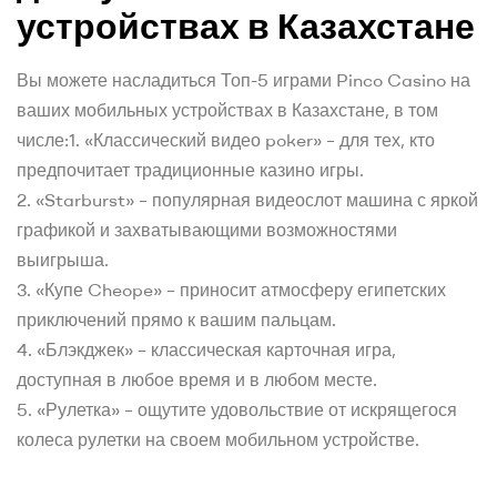
устройствах в Казахстане
Вы можете насладиться Топ-5 играми Pinco Casino на
ваших мобильных устройствах в Казахстане, в том
числе:1. «Классический видео poker» – для тех, кто
предпочитает традиционные казино игры.
2. «Starburst» – популярная видеослот машина с яркой
графикой и захватывающими возможностями
выигрыша.
3. «Купе Cheope» – приносит атмосферу египетских
приключений прямо к вашим пальцам.
4. «Блэкджек» – классическая карточная игра,
доступная в любое время и в любом месте.
5. «Рулетка» – ощутите удовольствие от искрящегося
колеса рулетки на своем мобильном устройстве.