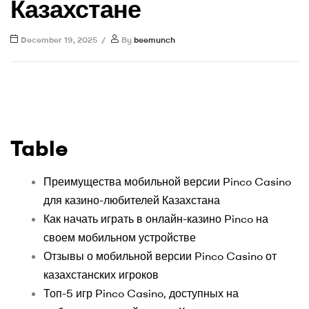
Казахстане
December 19, 2025
By
beemunch
Table
Преимущества мобильной версии Pinco Casino
для казино-любителей Казахстана
Как начать играть в онлайн-казино Pinco на
своем мобильном устройстве
Отзывы о мобильной версии Pinco Casino от
казахстанских игроков
Топ-5 игр Pinco Casino, доступных на