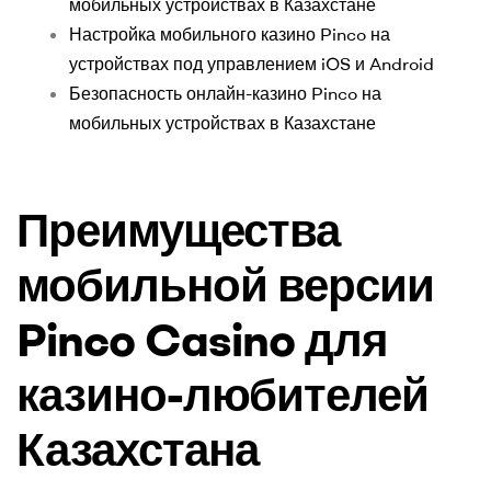
мобильных устройствах в Казахстане
Настройка мобильного казино Pinco на
устройствах под управлением iOS и Android
Безопасность онлайн-казино Pinco на
мобильных устройствах в Казахстане
Преимущества
мобильной версии
Pinco Casino для
казино-любителей
Казахстана