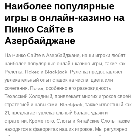
Наиболее популярные
игры в онлайн-казино на
Пинко Сайте в
Азербайджане
На Pинко Сайте в Азербайджане, наши игроки любят
наиболее популярные онлайн-казино игры, такие как
Рулетка, Пoker, и Blackjack. Рулетка предоставляет
увлекательный опыт ставок на числа, цвета или
сочетания. Пoker, особенно его разновидность
Техасский Холодный, привлекает многих игроков своей
стратегией и навыками. Blackjack, также известный как
21, предлагает увлекательный баланс удачи и
стратегии. Кроме того, Слоты и Китайские Слоты также
находятся в фаворитах наших игроков. Мы регулярно