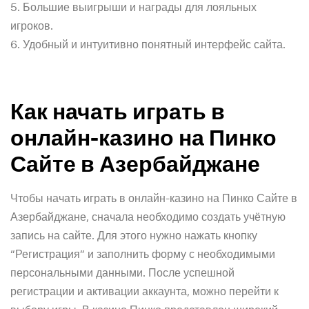
5. Большие выигрыши и награды для лояльных
игроков.
6. Удобный и интуитивно понятный интерфейс сайта.
Как начать играть в
онлайн-казино на Пинко
Сайте в Азербайджане
Чтобы начать играть в онлайн-казино на Пинко Сайте в
Азербайджане, сначала необходимо создать учётную
запись на сайте. Для этого нужно нажать кнопку
“Регистрация” и заполнить форму с необходимыми
персональными данными. После успешной
регистрации и активации аккаунта, можно перейти к