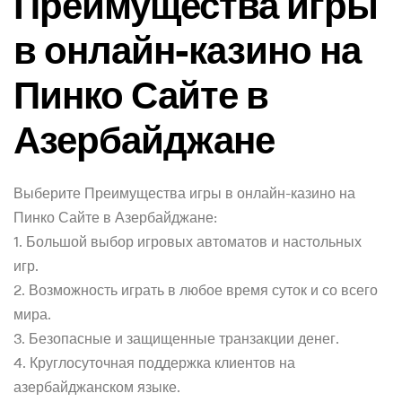
Преимущества игры
в онлайн-казино на
Пинко Сайте в
Азербайджане
Выберите Преимущества игры в онлайн-казино на
Пинко Сайте в Азербайджане:
1. Большой выбор игровых автоматов и настольных
игр.
2. Возможность играть в любое время суток и со всего
мира.
3. Безопасные и защищенные транзакции денег.
4. Круглосуточная поддержка клиентов на
азербайджанском языке.