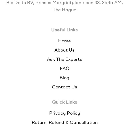
Bio Deits BV, Prinses Margrietplantsoen 33, 2595 AM,
The Hague
Useful Links
Home
About Us
Ask The Experts
FAQ
Blog
Contact Us
Quick Links
Privacy Policy
Return, Refund & Cancellation