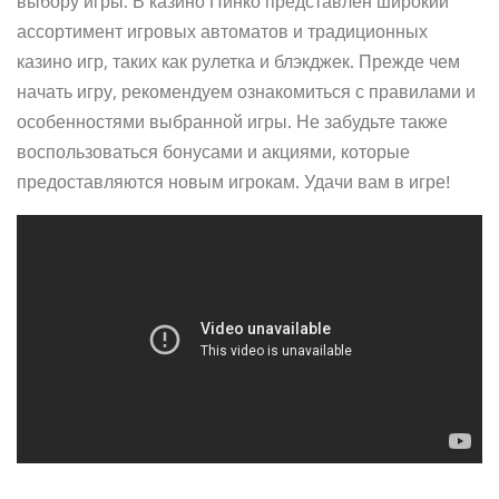
выбору игры. В казино Пинко представлен широкий
ассортимент игровых автоматов и традиционных
казино игр, таких как рулетка и блэкджек. Прежде чем
начать игру, рекомендуем ознакомиться с правилами и
особенностями выбранной игры. Не забудьте также
воспользоваться бонусами и акциями, которые
предоставляются новым игрокам. Удачи вам в игре!