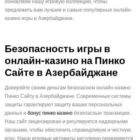
обновляем нашу игровую коллекцию, чтобы
предложить вам лучшие и самые популярные онлайн-
казино игры в Азербайджане.
Безопасность игры в
онлайн-казино на Пинко
Сайте в Азербайджане
Доверяйте своим деньгам безопасном онлайн-казино
Пинко Сайту в Азербайджане. Современные системы
защиты гарантируют защиту ваших персональных
данных и
бонус пинко казино
безопасные транзакции.
Наш сайт лицензирован и регулируется надзорными
органами, чтобы обеспечить справедливую и честную
игру. Наши игровые автоматы регулярно проверяются