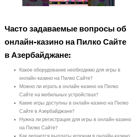
Часто задаваемые вопросы об
онлайн-казино на Пилко Сайте
в Азербайджане:
Какое оборудование необходимо для игры в
онлайн-казино на Пилко Сайте?
Можно ли играть в онлайн-казино на Пилко
Сайте на мобильных устройствах?
Какие игры доступны в онлайн-казино на Пилко
Сайте в Азербайджане?
Нужна ли регистрация для игры в онлайн-казино
на Пилко Сайте?
Как делаются выплаты игрокам в онлайн-казино