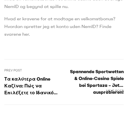
NemID og begynd at spille nu.
Hvad er kravene for at modtage en velkomstbonus?
Hvordan opretter jeg et konto uden NemID? Finde
svarene her.
PREV POST
Spannende Sportwetten
& Online-Casino Spiele
Τα καλύτερα Online
bei Sportaza – Jetzt
Καζίνα: Πώς να
NEXT POST
ausprobieren!
Επιλέξετε το Ιδανικό
για Παίξη στην
Ελλάδα