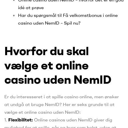
idé at prøve
Har du spørgsmål til Få velkomstbonus i online
casino uden NemID – Spil nu?
Hvorfor du skal
vælge et online
casino uden NemID
Er du interesseret i at spille casino online, men ønsker
at undgå at bruge NemID? Her er seks grunde til at
vælge et online casino uden NemID:
1.
Flexibilitet:
Online casinos uden NemID giver dig
mulighed for at spille, når og hvor som helst, uden at