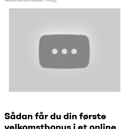
Sådan får du din første
velkomstbonus i et online