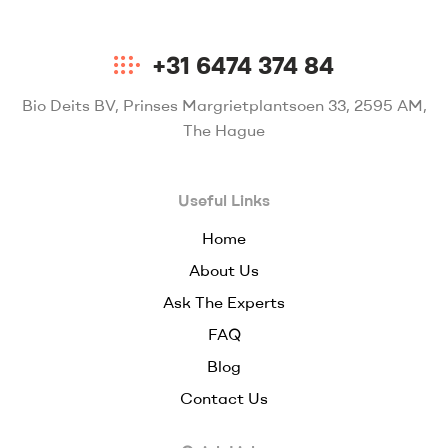
+31 6474 374 84
Bio Deits BV, Prinses Margrietplantsoen 33, 2595 AM,
The Hague
Useful Links
Home
About Us
Ask The Experts
FAQ
Blog
Contact Us