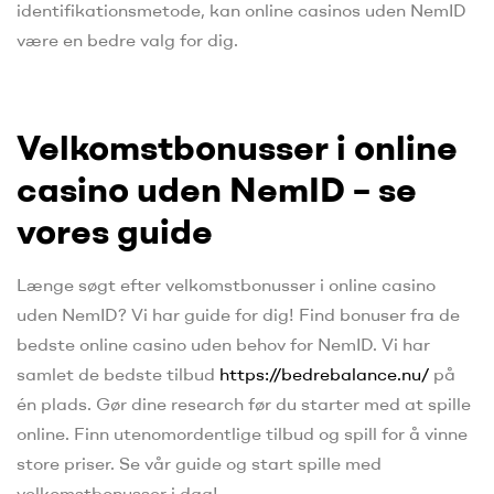
identifikationsmetode, kan online casinos uden NemID
være en bedre valg for dig.
Velkomstbonusser i online
casino uden NemID – se
vores guide
Længe søgt efter velkomstbonusser i online casino
uden NemID? Vi har guide for dig! Find bonuser fra de
bedste online casino uden behov for NemID. Vi har
samlet de bedste tilbud
https://bedrebalance.nu/
på
én plads. Gør dine research før du starter med at spille
online. Finn utenomordentlige tilbud og spill for å vinne
store priser. Se vår guide og start spille med
velkomstbonusser i dag!