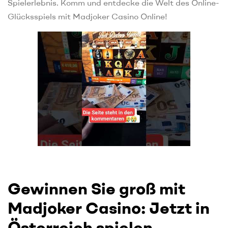
Spielerlebnis. Komm und entdecke die Welt des Online-
Glücksspiels mit Madjoker Casino Online!
Gewinnen Sie groß mit
Madjoker Casino: Jetzt in
Österreich spielen