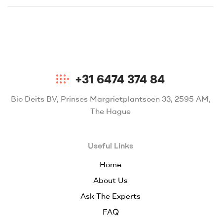
+31 6474 374 84
Bio Deits BV, Prinses Margrietplantsoen 33, 2595 AM,
The Hague
Useful Links
Home
About Us
Ask The Experts
FAQ