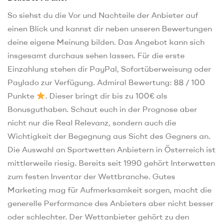
So siehst du die Vor und Nachteile der Anbieter auf
einen Blick und kannst dir neben unseren Bewertungen
deine eigene Meinung bilden. Das Angebot kann sich
insgesamt durchaus sehen lassen. Für die erste
Einzahlung stehen dir PayPal, Sofortüberweisung oder
Paylado zur Verfügung. Admiral Bewertung: 88 / 100
Punkte
. Dieser bringt dir bis zu 100€ als
Bonusguthaben. Schaut euch in der Prognose aber
nicht nur die Real Relevanz, sondern auch die
Wichtigkeit der Begegnung aus Sicht des Gegners an.
Die Auswahl an Sportwetten Anbietern in Österreich ist
mittlerweile riesig. Bereits seit 1990 gehört Interwetten
zum festen Inventar der Wettbranche. Gutes
Marketing mag für Aufmerksamkeit sorgen, macht die
generelle Performance des Anbieters aber nicht besser
oder schlechter. Der Wettanbieter gehört zu den