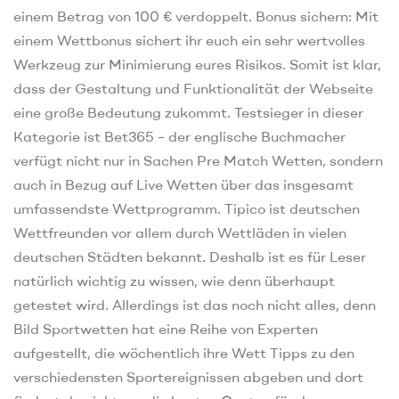
einem Betrag von 100 € verdoppelt. Bonus sichern: Mit
einem Wettbonus sichert ihr euch ein sehr wertvolles
Werkzeug zur Minimierung eures Risikos. Somit ist klar,
dass der Gestaltung und Funktionalität der Webseite
eine große Bedeutung zukommt. Testsieger in dieser
Kategorie ist Bet365 – der englische Buchmacher
verfügt nicht nur in Sachen Pre Match Wetten, sondern
auch in Bezug auf Live Wetten über das insgesamt
umfassendste Wettprogramm. Tipico ist deutschen
Wettfreunden vor allem durch Wettläden in vielen
deutschen Städten bekannt. Deshalb ist es für Leser
natürlich wichtig zu wissen, wie denn überhaupt
getestet wird. Allerdings ist das noch nicht alles, denn
Bild Sportwetten hat eine Reihe von Experten
aufgestellt, die wöchentlich ihre Wett Tipps zu den
verschiedensten Sportereignissen abgeben und dort