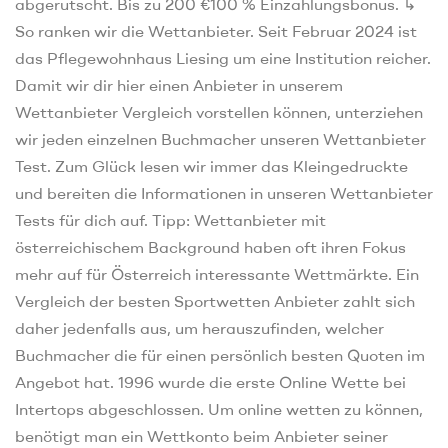
abgerutscht. Bis zu 200 €100 % Einzahlungsbonus. ↳
So ranken wir die Wettanbieter. Seit Februar 2024 ist
das Pflegewohnhaus Liesing um eine Institution reicher.
Damit wir dir hier einen Anbieter in unserem
Wettanbieter Vergleich vorstellen können, unterziehen
wir jeden einzelnen Buchmacher unseren Wettanbieter
Test. Zum Glück lesen wir immer das Kleingedruckte
und bereiten die Informationen in unseren Wettanbieter
Tests für dich auf. Tipp: Wettanbieter mit
österreichischem Background haben oft ihren Fokus
mehr auf für Österreich interessante Wettmärkte. Ein
Vergleich der besten Sportwetten Anbieter zahlt sich
daher jedenfalls aus, um herauszufinden, welcher
Buchmacher die für einen persönlich besten Quoten im
Angebot hat. 1996 wurde die erste Online Wette bei
Intertops abgeschlossen. Um online wetten zu können,
benötigt man ein Wettkonto beim Anbieter seiner