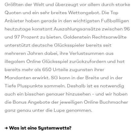
Größten der Welt und überzeugt vor allem durch starke
Quoten und ein sehr breites Wettangebot. Die Top
Anbieter haben gerade in den wichtigsten Fußballligen
heutzutage konstant Auszahlungsansätze zwischen 96
und 97 Prozent zu bieten. Goldenstein Rechtsanwälte
unterstützt deutsche Glücksspieler bereits seit
mehreren Jahren dabei, ihre Verlustsummen aus
illegalem Online Glücksspiel zurückzufordern und hat
bereits mehr als 650 Urteile zugunsten ihrer
Mandanten erwirkt. SG kann in der Breite und in der
Tiefe Pluspunkte sammeln. Deshalb ist es notwendig
auch ein bisschen genauer hinzusehen – und wir haben
die Bonus Angebote der jeweiligen Online Buchmacher
ganz genau unter die Lupe genommen.
→ Was ist eine Systemwette?