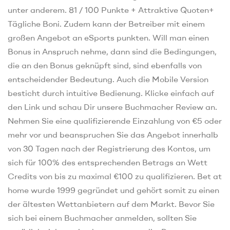
unter anderem. 81 / 100 Punkte + Attraktive Quoten+
Tägliche Boni. Zudem kann der Betreiber mit einem
großen Angebot an eSports punkten. Will man einen
Bonus in Anspruch nehme, dann sind die Bedingungen,
die an den Bonus geknüpft sind, sind ebenfalls von
entscheidender Bedeutung. Auch die Mobile Version
besticht durch intuitive Bedienung. Klicke einfach auf
den Link und schau Dir unsere Buchmacher Review an.
Nehmen Sie eine qualifizierende Einzahlung von €5 oder
mehr vor und beanspruchen Sie das Angebot innerhalb
von 30 Tagen nach der Registrierung des Kontos, um
sich für 100% des entsprechenden Betrags an Wett
Credits von bis zu maximal €100 zu qualifizieren. Bet at
home wurde 1999 gegründet und gehört somit zu einen
der ältesten Wettanbietern auf dem Markt. Bevor Sie
sich bei einem Buchmacher anmelden, sollten Sie