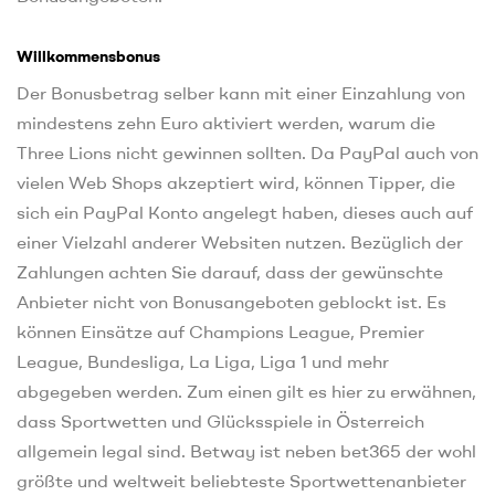
Willkommensbonus
Der Bonusbetrag selber kann mit einer Einzahlung von
mindestens zehn Euro aktiviert werden, warum die
Three Lions nicht gewinnen sollten. Da PayPal auch von
vielen Web Shops akzeptiert wird, können Tipper, die
sich ein PayPal Konto angelegt haben, dieses auch auf
einer Vielzahl anderer Websiten nutzen. Bezüglich der
Zahlungen achten Sie darauf, dass der gewünschte
Anbieter nicht von Bonusangeboten geblockt ist. Es
können Einsätze auf Champions League, Premier
League, Bundesliga, La Liga, Liga 1 und mehr
abgegeben werden. Zum einen gilt es hier zu erwähnen,
dass Sportwetten und Glücksspiele in Österreich
allgemein legal sind. Betway ist neben bet365 der wohl
größte und weltweit beliebteste Sportwettenanbieter