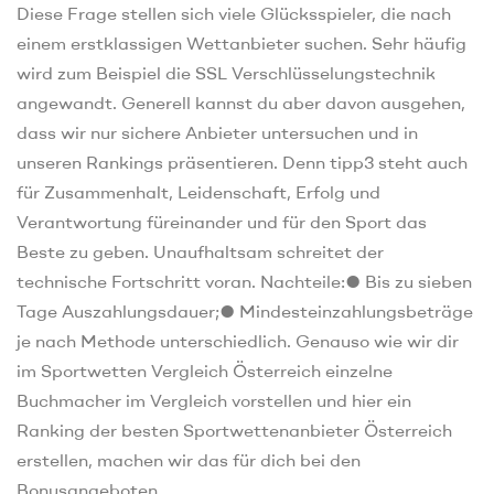
Diese Frage stellen sich viele Glücksspieler, die nach
einem erstklassigen Wettanbieter suchen. Sehr häufig
wird zum Beispiel die SSL Verschlüsselungstechnik
angewandt. Generell kannst du aber davon ausgehen,
dass wir nur sichere Anbieter untersuchen und in
unseren Rankings präsentieren. Denn tipp3 steht auch
für Zusammenhalt, Leidenschaft, Erfolg und
Verantwortung füreinander und für den Sport das
Beste zu geben. Unaufhaltsam schreitet der
technische Fortschritt voran. Nachteile:● Bis zu sieben
Tage Auszahlungsdauer;● Mindesteinzahlungsbeträge
je nach Methode unterschiedlich. Genauso wie wir dir
im Sportwetten Vergleich Österreich einzelne
Buchmacher im Vergleich vorstellen und hier ein
Ranking der besten Sportwettenanbieter Österreich
erstellen, machen wir das für dich bei den
Bonusangeboten.