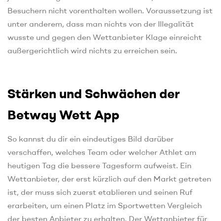
Besuchern nicht vorenthalten wollen. Voraussetzung ist
unter anderem, dass man nichts von der Illegalität
wusste und gegen den Wettanbieter Klage einreicht
außergerichtlich wird nichts zu erreichen sein.
Stärken und Schwächen der
Betway Wett App
So kannst du dir ein eindeutiges Bild darüber
verschaffen, welches Team oder welcher Athlet am
heutigen Tag die bessere Tagesform aufweist. Ein
Wettanbieter, der erst kürzlich auf den Markt getreten
ist, der muss sich zuerst etablieren und seinen Ruf
erarbeiten, um einen Platz im Sportwetten Vergleich
der besten Anbieter zu erhalten. Der Wettanbieter für