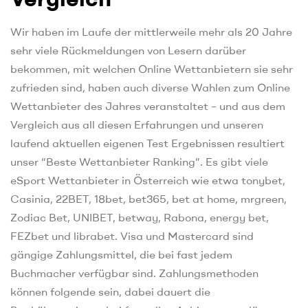
Wir haben im Laufe der mittlerweile mehr als 20 Jahre
sehr viele Rückmeldungen von Lesern darüber
bekommen, mit welchen Online Wettanbietern sie sehr
zufrieden sind, haben auch diverse Wahlen zum Online
Wettanbieter des Jahres veranstaltet – und aus dem
Vergleich aus all diesen Erfahrungen und unseren
laufend aktuellen eigenen Test Ergebnissen resultiert
unser “Beste Wettanbieter Ranking”. Es gibt viele
eSport Wettanbieter in Österreich wie etwa tonybet,
Casinia, 22BET, 18bet, bet365, bet at home, mrgreen,
Zodiac Bet, UNIBET, betway, Rabona, energy bet,
FEZbet und librabet. Visa und Mastercard sind
gängige Zahlungsmittel, die bei fast jedem
Buchmacher verfügbar sind. Zahlungsmethoden
können folgende sein, dabei dauert die