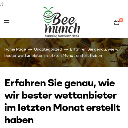
}}
0
Bee
Home Page
Uncategorized
Erfahren Sie genau, wie wir
Munch
bester wettanbieter im letzten Monat erstellt haben
Erfahren Sie genau, wie
wir bester wettanbieter
im letzten Monat erstellt
haben