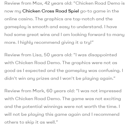
Review from Max, 42 years old: “Chicken Road Demo is
now my
Chicken Cross Road Spiel
go-to game in the
online casino. The graphics are top-notch and the
gameplay is smooth and easy to understand. I have
had some great wins and I am looking forward to many
more. I highly recommend giving it a try!”
Review from Lisa, 50 years old: “I was disappointed
with Chicken Road Demo. The graphics were not as
good as I expected and the gameplay was confusing. I
didn’t win any prizes and I won’t be playing again.”
Review from Mark, 60 years old: “I was not impressed
with Chicken Road Demo. The game was not exciting
and the potential winnings were not worth the time. I
will not be playing this game again and I recommend
others to skip it as well.”