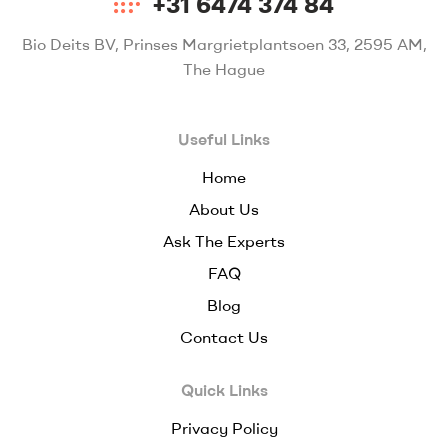
+31 6474 374 84
Bio Deits BV, Prinses Margrietplantsoen 33, 2595 AM,
The Hague
Useful Links
Home
About Us
Ask The Experts
FAQ
Blog
Contact Us
Quick Links
Privacy Policy