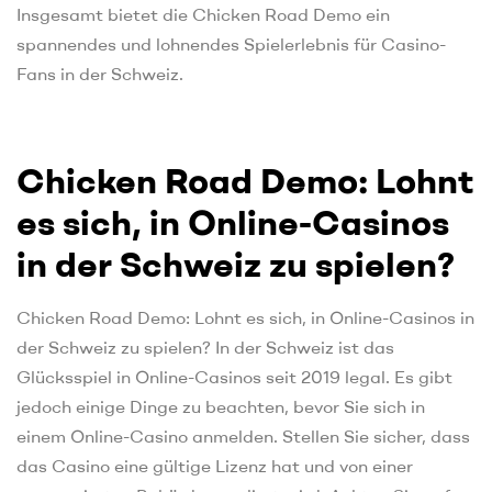
Insgesamt bietet die Chicken Road Demo ein
spannendes und lohnendes Spielerlebnis für Casino-
Fans in der Schweiz.
Chicken Road Demo: Lohnt
es sich, in Online-Casinos
in der Schweiz zu spielen?
Chicken Road Demo: Lohnt es sich, in Online-Casinos in
der Schweiz zu spielen? In der Schweiz ist das
Glücksspiel in Online-Casinos seit 2019 legal. Es gibt
jedoch einige Dinge zu beachten, bevor Sie sich in
einem Online-Casino anmelden. Stellen Sie sicher, dass
das Casino eine gültige Lizenz hat und von einer