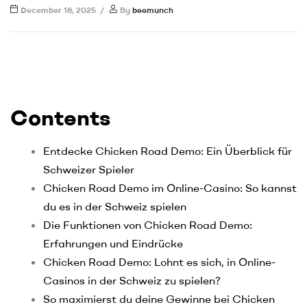
December 16, 2025
By
beemunch
Contents
Entdecke Chicken Road Demo: Ein Überblick für
Schweizer Spieler
Chicken Road Demo im Online-Casino: So kannst
du es in der Schweiz spielen
Die Funktionen von Chicken Road Demo:
Erfahrungen und Eindrücke
Chicken Road Demo: Lohnt es sich, in Online-
Casinos in der Schweiz zu spielen?
So maximierst du deine Gewinne bei Chicken