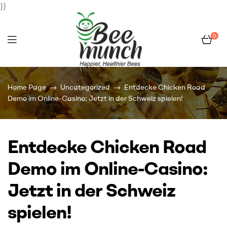
}}
0
Bee
Home Page
Uncategorized
Entdecke Chicken Road
Munch
Demo im Online-Casino: Jetzt in der Schweiz spielen!
Entdecke Chicken Road
Demo im Online-Casino:
Jetzt in der Schweiz
spielen!