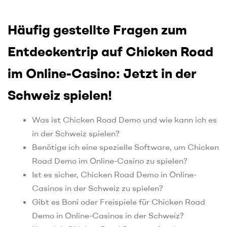
Häufig gestellte Fragen zum
Entdeckentrip auf Chicken Road
im Online-Casino: Jetzt in der
Schweiz spielen!
Was ist Chicken Road Demo und wie kann ich es
in der Schweiz spielen?
Benötige ich eine spezielle Software, um Chicken
Road Demo im Online-Casino zu spielen?
Ist es sicher, Chicken Road Demo in Online-
Casinos in der Schweiz zu spielen?
Gibt es Boni oder Freispiele für Chicken Road
Demo in Online-Casinos in der Schweiz?