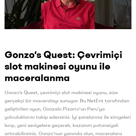
Gonzo’s Quest: Çevrimiçi
slot makinesi oyunu ile
maceralanma
Gonzo’s Quest, çevrimiçi slot makinesi oyunu, size
gerçekçi bir maceralayı sunuyor. Bu NetEnt tarafından
geliştirilen oyun, Gonzalo Pizarro’un Peru’ya
yolculuklarını takip edersiniz. İyi şanslarınız ile simgeleri
kırıp, yeni seviyelere geçerek, kazanım potansiyeli
artırabilirsiniz. Gonzo’nun yanında olun, maceralara