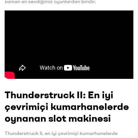
zaman en sevdiğimiz oyunlardan biridir.
Thunderstruck II: En iyi
çevrimiçi kumarhanelerde
oynanan slot makinesi
Thunderstruck II, en iyi çevrimiçi kumarhanelerde