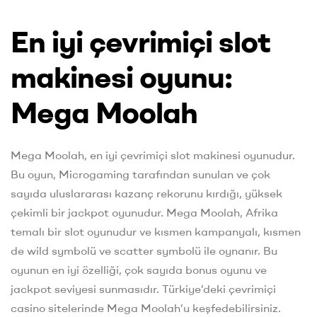
En iyi çevrimiçi slot
makinesi oyunu:
Mega Moolah
Mega Moolah, en iyi çevrimiçi slot makinesi oyunudur.
Bu oyun, Microgaming tarafından sunulan ve çok
sayıda uluslararası kazanç rekorunu kırdığı, yüksek
çekimli bir jackpot oyunudur. Mega Moolah, Afrika
temalı bir slot oyunudur ve kısmen kampanyalı, kısmen
de wild symbolü ve scatter symbolü ile oynanır. Bu
oyunun en iyi özelliği, çok sayıda bonus oyunu ve
jackpot seviyesi sunmasıdır. Türkiye’deki çevrimiçi
casino sitelerinde Mega Moolah’u keşfedebilirsiniz.