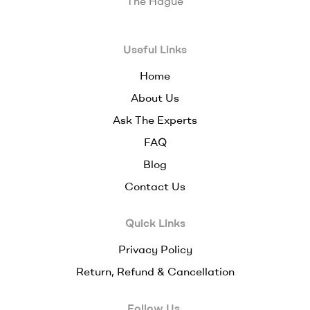
The Hague
Useful Links
Home
About Us
Ask The Experts
FAQ
Blog
Contact Us
Quick Links
Privacy Policy
Return, Refund & Cancellation
Follow Us.