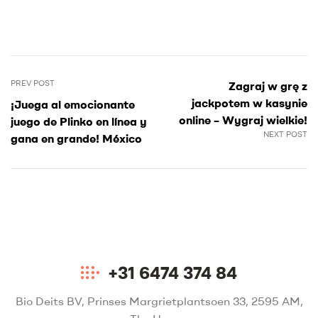
PREV POST
Zagraj w grę z
jackpotem w kasynie
¡Juega al emocionante
online – Wygraj wielkie!
juego de Plinko en línea y
NEXT POST
gana en grande! México
+31 6474 374 84
Bio Deits BV, Prinses Margrietplantsoen 33, 2595 AM,