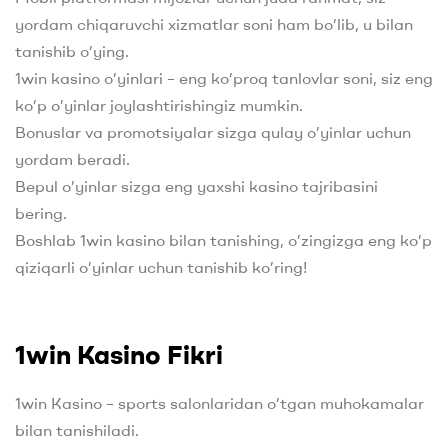
yordam chiqaruvchi xizmatlar soni ham bo’lib, u bilan
tanishib o’ying.
1win kasino o’yinlari – eng ko’proq tanlovlar soni, siz eng
ko’p o’yinlar joylashtirishingiz mumkin.
Bonuslar va promotsiyalar sizga qulay o’yinlar uchun
yordam beradi.
Bepul o’yinlar sizga eng yaxshi kasino tajribasini
bering.
Boshlab 1win kasino bilan tanishing, o’zingizga eng ko’p
qiziqarli o’yinlar uchun tanishib ko’ring!
1win Kasino Fikri
1win Kasino – sports salonlaridan o’tgan muhokamalar
bilan tanishiladi.