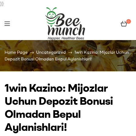
}}
0
Bee
Home Page
Uncategorized
1win Kazino: Mijozlar Uchun
Munch
Depozit Bonusi Olmadan Bepul Aylanishlari!
1win Kazino: Mijozlar
Uchun Depozit Bonusi
Olmadan Bepul
Aylanishlari!