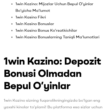
1win Kazino: Mijozlar Uchun Bepul O’yinlar
Bo’yicha Ma’lumot
1win Kasino Fikri
1win Kasino Bonuslar
1win Kasino Bonus Ko’rsatkichilar
1win Kasino Bonuslarning Taniqli Ma’lumotlari
1win Kazino: Depozit
Bonusi Olmadan
Bepul O’yinlar
1win Kazino sizning fuqarolikningingizda bo’lgan eng
yaxshi kinolar to’plami! Bu platforma esa sizlar uchun