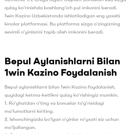
qulay ko’rinishda boshlang’ich pul imkonini beradi.
1win Kazino Uzbekistonda ishlatiladigan eng yaxshi
kinolar platformasi. Bu platforma sizga o’zingizning
sevimli o’yinlarini topib olish imkonini beradi.
Bepul Aylanishlarni Bilan
1win Kazino Foydalanish
Bepul aylanishlarni bilan 1win Kazino foydalanish,
quyidagi ketma-ketlikni qulay ko’rishingiz mumkin.
1. Ro’yhatdan o’ting va bonuslar to’g’risidagi
ma’lumotlarni kiriting.
2. Ishonchingizda bo’lgan o’yinlar ro’yxati siz uchun
mo’ljallangan.