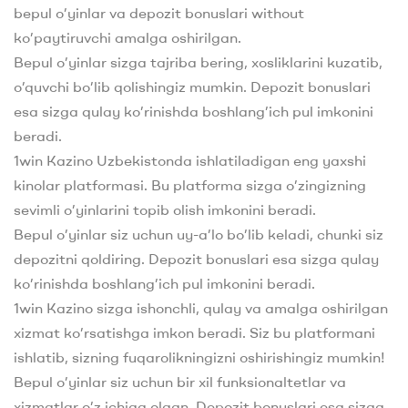
bepul o’yinlar va depozit bonuslari without
ko’paytiruvchi amalga oshirilgan.
Bepul o’yinlar sizga tajriba bering, xosliklarini kuzatib,
o’quvchi bo’lib qolishingiz mumkin. Depozit bonuslari
esa sizga qulay ko’rinishda boshlang’ich pul imkonini
beradi.
1win Kazino Uzbekistonda ishlatiladigan eng yaxshi
kinolar platformasi. Bu platforma sizga o’zingizning
sevimli o’yinlarini topib olish imkonini beradi.
Bepul o’yinlar siz uchun uy-a’lo bo’lib keladi, chunki siz
depozitni qoldiring. Depozit bonuslari esa sizga qulay
ko’rinishda boshlang’ich pul imkonini beradi.
1win Kazino sizga ishonchli, qulay va amalga oshirilgan
xizmat ko’rsatishga imkon beradi. Siz bu platformani
ishlatib, sizning fuqarolikningizni oshirishingiz mumkin!
Bepul o’yinlar siz uchun bir xil funksionaltetlar va
xizmatlar o’z ichiga olgan. Depozit bonuslari esa sizga