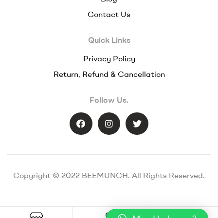
Contact Us
Quick Links
Privacy Policy
Return, Refund & Cancellation
Follow Us.
Copyright © 2022 BEEMUNCH. All Rights Reserved.