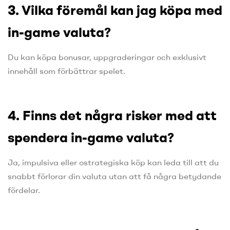
3. Vilka föremål kan jag köpa med
in-game valuta?
Du kan köpa bonusar, uppgraderingar och exklusivt
innehåll som förbättrar spelet.
4. Finns det några risker med att
spendera in-game valuta?
Ja, impulsiva eller ostrategiska köp kan leda till att du
snabbt förlorar din valuta utan att få några betydande
fördelar.