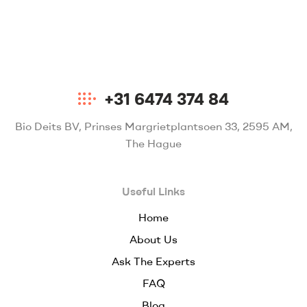
+31 6474 374 84
Bio Deits BV, Prinses Margrietplantsoen 33, 2595 AM,
The Hague
Useful Links
Home
About Us
Ask The Experts
FAQ
Blog