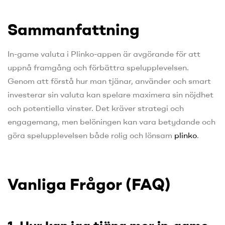
Sammanfattning
In-game valuta i Plinko-appen är avgörande för att
uppnå framgång och förbättra spelupplevelsen.
Genom att förstå hur man tjänar, använder och smart
investerar sin valuta kan spelare maximera sin nöjdhet
och potentiella vinster. Det kräver strategi och
engagemang, men belöningen kan vara betydande och
göra spelupplevelsen både rolig och lönsam
plinko
.
Vanliga Frågor (FAQ)